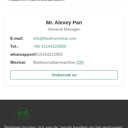
Mr. Alexey Pan
General Manager
E-mail:
info@beishunchina.com
Tel.:
+86 15154222850
whatsappen:
8615154222850
Wechat:
Beishunrubbermachine
(QR)
Onderzoek nu
Bedrijven houden zich aan de "eerste kwaliteit om het vertrouwen