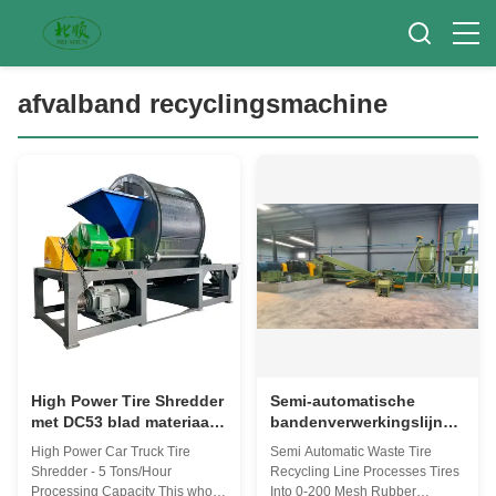
afvalband recyclingsmachine
High Power Tire Shredder
Semi-automatische
met DC53 blad materiaal
bandenverwerkingslijn
en 45kw * 2 Driving Motor
produceert 0-200 mesh
High Power Car Truck Tire
Semi Automatic Waste Tire
kan verwerken 5 ton van
rubberpoeder met 55-150
Shredder - 5 Tons/Hour
Recycling Line Processes Tires
banden per uur
kW vermogen voor
Processing Capacity This whole
Into 0-200 Mesh Rubber