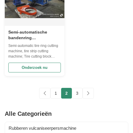
Semi-automatische
bandenring
bandenbandenbandenbandenbanden
Semi-automatic tire ring cutting
bloksnijmachine drie
machine, tire strip cutting
geïntegreerd
machine; Tire cutting block
machine three integrated
machine Product Description:
Onderzoek nu
The Waste Tire Rubber Powder
Production Line The waste tire
rubber powder production line is
a complex system composed of
1
2
3
various equipment and links. It
...
Alle Categorieën
Rubberen vulcaniseerpersmachine