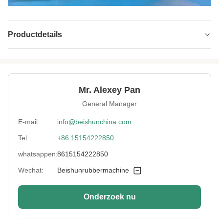
Productdetails
Three Kind Bush:
Nylon de StruikKogellager van Bush /Copper
Control System:
PLC programma systeem
Mr. Alexey Pan
Applied Tire
minder dan 1200mm
General Manager
Diameter:
E-mail:
info@beishunchina.com
Production
600 tot 2000 kg/uur
Tel.:
+86 15154222850
Capacity:
whatsappen:
8615154222850
Condition:
Nieuw
Wechat:
Beishunrubbermachine
Rolls:
Gekoeld Gietijzerbroodje
Onderzoek nu
Applicable
Fabriek
Industries: