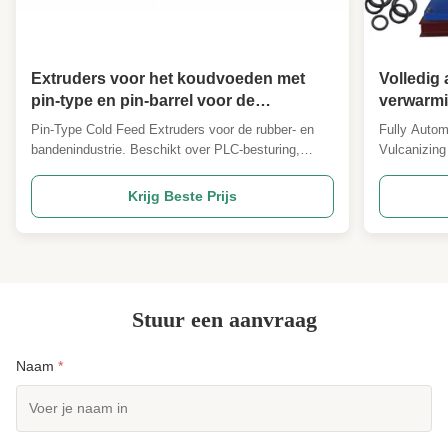
Extruders voor het koudvoeden met
Volledig
pin-type en pin-barrel voor de
verwarmi
rubberplaat- en bandenloopindustrie
Machine 
Pin-Type Cold Feed Extruders voor de rubber- en
Fully Autom
bandenindustrie. Beschikt over PLC-besturing,
Vulcanizing
motor van 180 kW, automatische bediening en
vulcanizer,
aanpasbare plaatformaten. Biedt superieure
is a good he
Krijg Beste Prijs
slijtvastheid, efficiënt mengen, energiebesparingen
mainly used
en ISO9001/CE-certificeringen voor wereldwijde
raw materia
industriële toepassingen.
Stuur een aanvraag
Naam
*