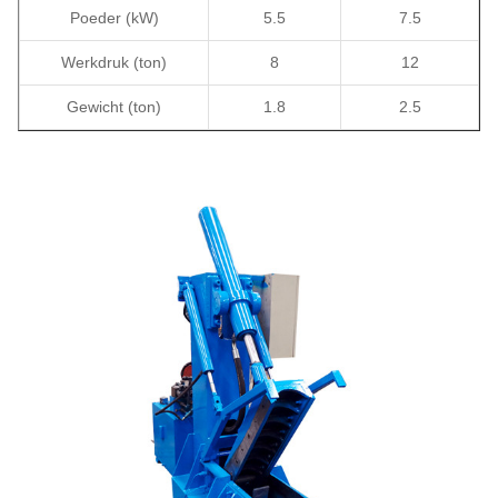
Poeder (kW)
5.5
7.5
Werkdruk (ton)
8
12
Gewicht (ton)
1.8
2.5