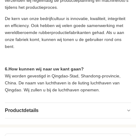
verzenden wij regelmatig de productieplanning en machinefoto's
tijdens het productieproces.
De kern van onze bedrijfcultuur is innovatie, kwaliteit, integriteit
en efficiency. Ook hebben wij velen goede samenwerking met
wereldberoemde rubberproductiefabrikanten gehad. Als u aan
onze fabriek komt, kunnen wij tonen u de gebruiker rond ons
bent.
6.How kunnen wij naar uw kant gaan?
Wij worden gevestigd in Qingdao-Stad, Shandong-provincie,
China. De naam van luchthaven is de liuting luchthaven van
Qingdao. Wij zullen u bij de luchthaven opnemen.
Productdetails
Model NO.:
Qdj-1200
Transport
Houten Doos