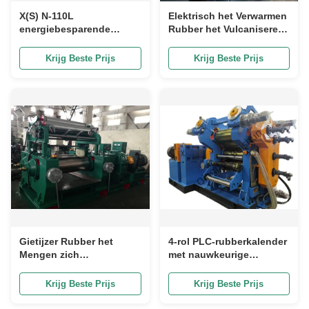
X(S) N-110L
Elektrisch het Verwarmen
energiebesparende
Rubber het Vulcaniseren
rubberinterne mixer:
het Staalmateriaal van de
bespaart arbeid, laag
Persmachine
Krijg Beste Prijs
Krijg Beste Prijs
falen, ononderbroken
werking.
Gietijzer Rubber het
4-rol PLC-rubberkalender
Mengen zich
met nauwkeurige
Molenmachine met Vlotte
controle van de dikte van
Roloppervlakte
het rubbermateriaal en
Krijg Beste Prijs
Krijg Beste Prijs
een stabiel koelsysteem