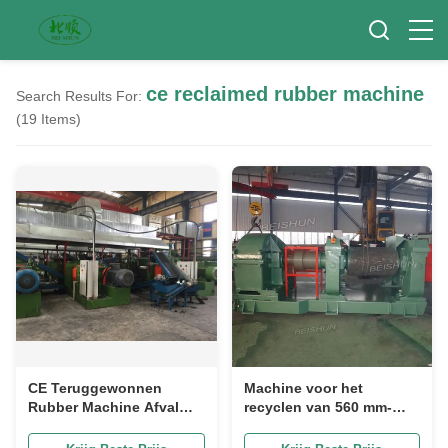
ce reclaimed rubber machine
Search Results For:
(19 Items)
CE Teruggewonnen
Machine voor het
Rubber Machine Afval
recyclen van 560 mm-
Band Recycling Machine
banden met een
Rubber Granulator
capaciteit van 1000