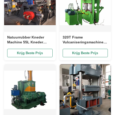
Natuurrubber Kneder
320T Frame
Machine 55L Kneder
Vulcaniseringsmachine -
Mixer Rubber
600mm Links en Rechts,
Synthetisch
1700mm Voor en Achter
Krijg Beste Prijs
Krijg Beste Prijs
Teruggewonnen
Handmatige Push-Pull
Mold Hot Pressing
Forming Machine