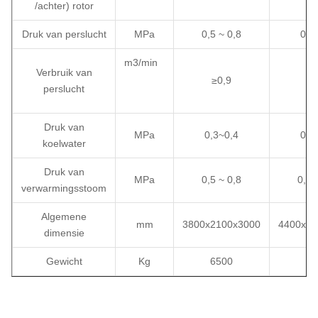
/achter) rotor
Druk van perslucht
MPa
0,5 ~ 0,8
0,6
m3/min
Verbruik van
≥0,9
≥1
perslucht
Druk van
MPa
0,3~0,4
0,3
koelwater
Druk van
MPa
0,5 ~ 0,8
0,5 
verwarmingsstoom
Algemene
mm
3800x2100x3000
4400x22
dimensie
Gewicht
Kg
6500
78