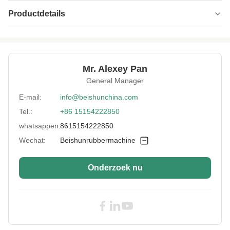
Productdetails
Total Capacity(L):
55
Core Components:
PLC, motor, motor
Mr. Alexey Pan
Application:
Rubber en kunststof mengen
General Manager
Applicable
Productiefabriek
E-mail:
info@beishunchina.com
Industries:
Tel.:
+86 15154222850
High Light:
Rubber Kneder Machine 55L
,
whatsappen:
8615154222850
Natural Rubber Kneder Machine
,
55L Kneder Mixer Rubber Synthetisch
Wechat:
Beishunrubbermachine
Teruggewonnen
Onderzoek nu