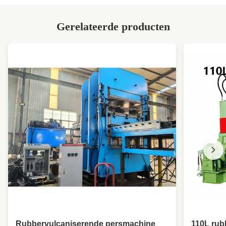
Gerelateerde producten
Rubbervulcaniserende persmachine
110L rub