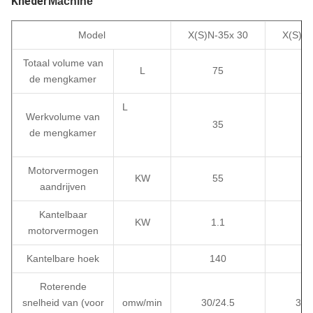
Kneder
Machine
Model
X(S)N-35x 30
X(S)N-
Totaal volume van
L
75
1
de mengkamer
L
Werkvolume van
35
5
de mengkamer
Motorvermogen
KW
55
7
aandrijven
Kantelbaar
KW
1.1
1
motorvermogen
Kantelbare hoek
140
1
Roterende
snelheid van (voor
omw/min
30/24.5
30/