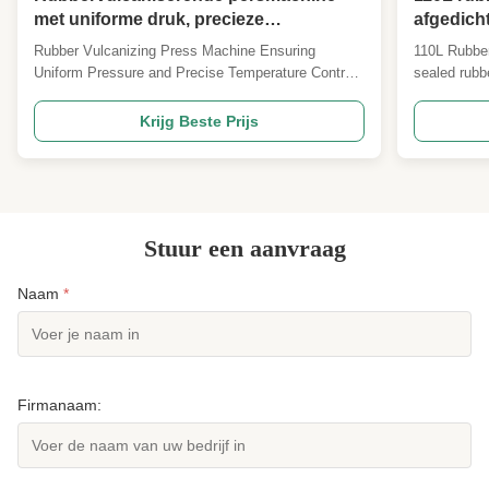
met uniforme druk, precieze
afgedich
temperatuurregeling en PLC-regeling
uiterst 
Rubber Vulcanizing Press Machine Ensuring
110L Rubber
voor de vervaardiging van rubber
rubber- 
Uniform Pressure and Precise Temperature Control
sealed rubb
for Rubber Manufacturing and Processing Overview
and plastic
& Core Functions A Rubber Vulcanizing Press
temperature 
Krijg Beste Prijs
Machine (also known as a rubber curing press)
Manufacture
serves as the core equipment in the rubber
Environment
manufacturing and ...
specializes i
Stuur een aanvraag
Naam
*
Firmanaam: