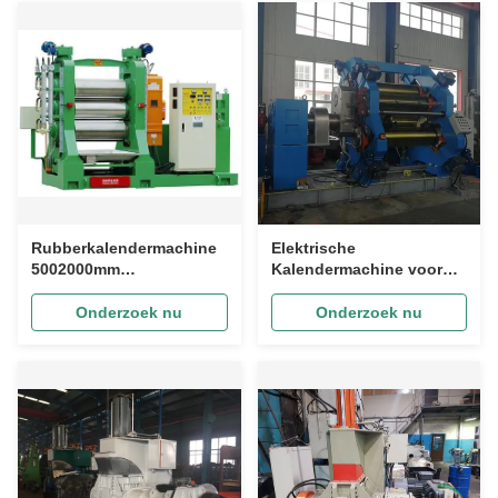
Rubberkalendermachine
Elektrische
5002000mm
Kalendermachine voor
Breedteopties met
Rubber die 0-20m/min-
Facultatief Koelsysteem
Snelheid samenstellen
Onderzoek nu
Onderzoek nu