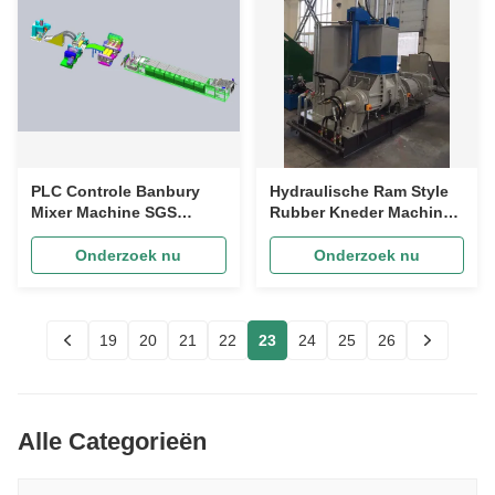
PLC Controle Banbury
Hydraulische Ram Style
Mixer Machine SGS
Rubber Kneder Machine
Kunststof Rubber
75 Liter Rubber Banbury
Mengmachines
Machine mengen
Onderzoek nu
Onderzoek nu
19
20
21
22
23
24
25
26
Alle Categorieën