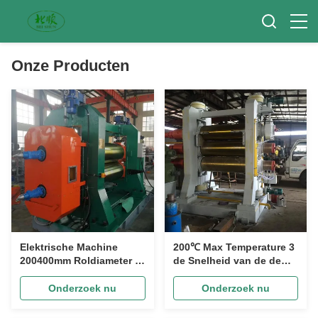
Onze Producten
Elektrische Machine
200℃ Max Temperature 3
200400mm Roldiameter 0-
de Snelheid van de de
20m/Min Roller Speed
Machine0-20m/min Rol
van de 6 Rollenkalender
van de Broodjeskalender
Onderzoek nu
Onderzoek nu