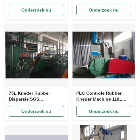
Kneder Mixer Machine
Mixer Rubber
Synthetisch
Onderzoek nu
Onderzoek nu
Teruggewonnen
75L Kneder Rubber
PLC Controle Rubber
Dispersie SGS
Kneder Machine 110L
Knedermachine voor het
Rubber Dispersie Kneder
mengen van rubber
Voor Rubber Mengen
Onderzoek nu
Onderzoek nu