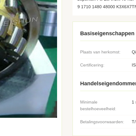
9 1710 1480 48000 K3X6X7TN 
Basiseigenschappen
Plaats van herkomst:
Q
Certificering:
I
Handelseigendomme
Minimale
1 
bestelhoeveelheid:
Betalingsvoorwaarden:
T/