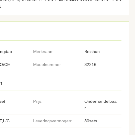
...
ingdao
Merknaam:
Beishun
SO/CE
Modelnummer:
32216
n
set
Prijs:
Onderhandelbaa
r
T,L/C
Leveringsvermogen:
30sets