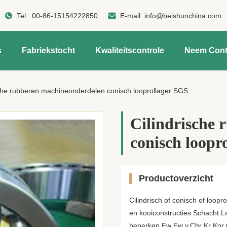
Tel.:
00-86-15154222850
E-mail:
info@beishunchina.com
s
Fabriekstocht
Kwaliteitscontrole
Neem Cont
sche rubberen machineonderdelen conisch looprollager SGS
Cilindrische
conisch loopr
Productoverzicht
Cilindrisch of conisch of loop
en kooiconstructies Schacht L
beperken Fw Ew v.Chr Kr Kor