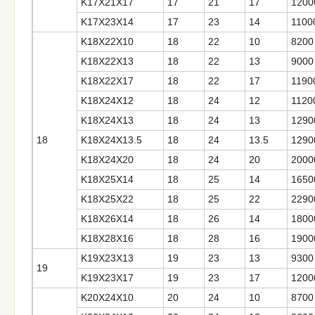
K17X21X17
17
21
17
1200
K17X23X14
17
23
14
1100
K18X22X10
18
22
10
8200
K18X22X13
18
22
13
9000
K18X22X17
18
22
17
1190
K18X24X12
18
24
12
1120
K18X24X13
18
24
13
1290
18
K18X24X13.5
18
24
13.5
1290
K18X24X20
18
24
20
2000
K18X25X14
18
25
14
1650
K18X25X22
18
25
22
2290
K18X26X14
18
26
14
1800
K18X28X16
18
28
16
1900
K19X23X13
19
23
13
9300
19
K19X23X17
19
23
17
1200
K20X24X10
20
24
10
8700