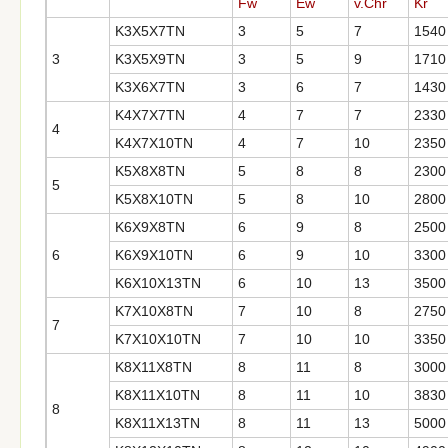
Fw
Ew
v.Chr
Kr
K3X5X7TN
3
5
7
1540
3
K3X5X9TN
3
5
9
1710
K3X6X7TN
3
6
7
1430
K4X7X7TN
4
7
7
2330
4
K4X7X10TN
4
7
10
2350
K5X8X8TN
5
8
8
2300
5
K5X8X10TN
5
8
10
2800
K6X9X8TN
6
9
8
2500
6
K6X9X10TN
6
9
10
3300
K6X10X13TN
6
10
13
3500
K7X10X8TN
7
10
8
2750
7
K7X10X10TN
7
10
10
3350
K8X11X8TN
8
11
8
3000
K8X11X10TN
8
11
10
3830
8
K8X11X13TN
8
11
13
5000