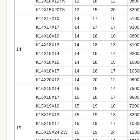
K12X18X12TN
12
18
12
9800
K12X15X20TN
12
15
20
8200
K14X17X10
14
17
10
5100
K14X17X17
14
17
17
9300
K14X18X10
14
18
10
6800
K14X18X13
14
18
13
8100
14
K14X18X14
14
18
14
9200
K14X18X15
14
18
15
1000
K14X18X17
14
18
17
1050
K14X20X12
14
20
12
9900
K15X18X14
15
18
14
7500
K15X18X17
15
18
17
9600
K15X19X10
15
19
10
7200
K15X19X13
15
19
13
8300
K15X19X17
15
19
17
1030
15
K15X19X24 ZW
15
19
24
1280