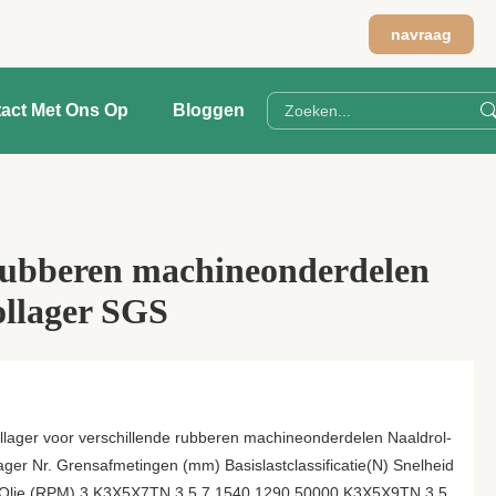
navraag
act Met Ons Op
Bloggen
 rubberen machineonderdelen
ollager SGS
rollager voor verschillende rubberen machineonderdelen Naaldrol-
ager Nr. Grensafmetingen (mm) Basislastclassificatie(N) Snelheid
 Olie (RPM) 3 K3X5X7TN 3 5 7 1540 1290 50000 K3X5X9TN 3 5