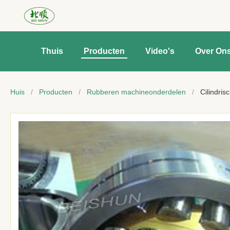
Thuis
Producten
Video's
Over On
Huis
/
Producten
/
Rubberen machineonderdelen
/
Cilindri