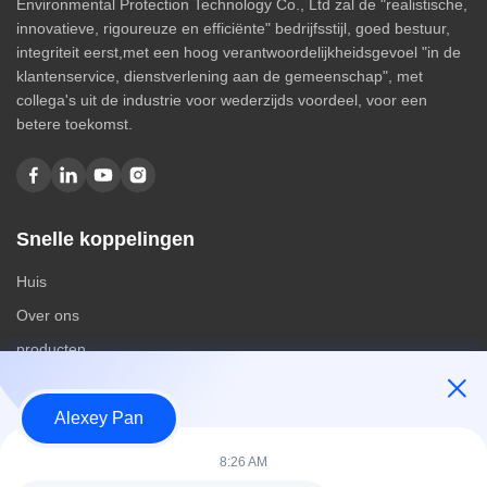
Environmental Protection Technology Co., Ltd zal de "realistische,
innovatieve, rigoureuze en efficiënte" bedrijfsstijl, goed bestuur,
integriteit eerst,met een hoog verantwoordelijkheidsgevoel "in de
klantenservice, dienstverlening aan de gemeenschap", met
collega's uit de industrie voor wederzijds voordeel, voor een
betere toekomst.
Snelle koppelingen
Huis
Over ons
producten
Contacteer ons
Alexey Pan
Categorieën
8:26 AM
Rubberen vulcaniseerpersmachine