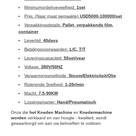
Minimumordehoeveelheid:
1set
Prijs: (Naar maat gemaakte)
USD5000-100000/set
Verpakkingsdetails:
Pallet, verpakkende film,
container
Levertijd:
40days
Betalingsvoorwaarden:
L/C, T/T
Leveringscapaciteit:
50set/year
Voltage:
380V/50HZ
Verwarmingsmethode:
Stoom/Elektriciteit/Olie
Roterende Snelheid:
1-20r/min
Macht:
7.5-90KW
Lossingsmanier:
Hand/Pneumatisch
Onze die
het Kneden Machine
en
Knedermachine
worden
verklaard en van hoogte - kwaliteit, wordt
gewaarborgd om aan uw behoeften te voldoen.