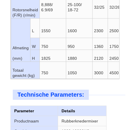
8,888/
25-100/
32/25
32/26
32
Rotorsnelheid
6.9/69
18-72
(F/R) (r/min)
L
1550
1600
2300
2500
31
W
750
950
1360
1750
20
Afmeting
(mm)
H
1825
1880
2120
2450
29
Totaal
750
1050
3000
4500
72
gewicht (kg)
Technische Parameters:
Parameter
Details
Productnaam
Rubberknedermixer