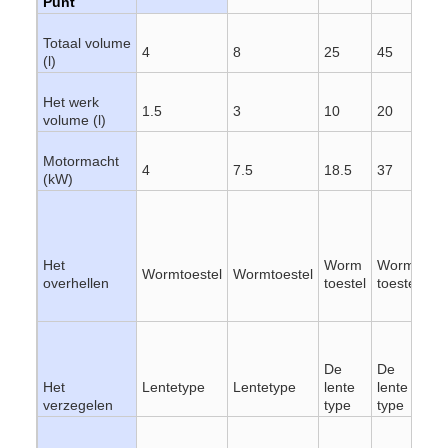
Punt
Totaal volume
4
8
25
45
75
(l)
Het werk
1.5
3
10
20
35
volume (l)
Motormacht
4
7.5
18.5
37
55
(kW)
Het
Worm
Worm
W
Wormtoestel
Wormtoestel
overhellen
toestel
toestel
toe
De
De
De
Het
Lentetype
Lentetype
lente
lente
le
verzegelen
type
type
ty