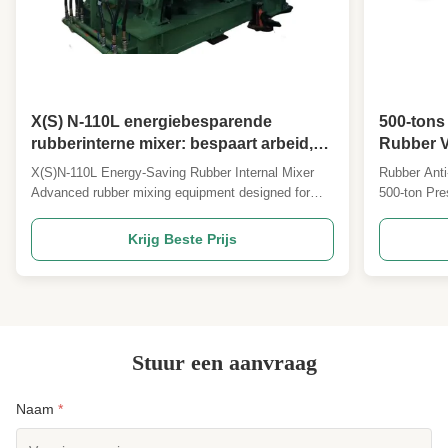
X(S) N-110L energiebesparende
500-tons
rubberinterne mixer: bespaart arbeid,
Rubber V
laag falen, ononderbroken werking.
Elektris
X(S)N-110L Energy-Saving Rubber Internal Mixer
Rubber Anti
Warmper
Advanced rubber mixing equipment designed for
500-ton Pre
labor savings, low failure rates, and uninterrupted
type automa
operation in industrial applications. Frequently
designed for
Krijg Beste Prijs
Asked Questions Model Selection What standard
rubber mats 
volume models do you have? How to select proper
consistent q
model? ...
...
Stuur een aanvraag
Naam
*