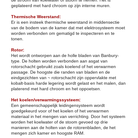
de stroom van koelwater of stoom te nemen. Het is
geplateerd met hard chroom op zijn interne muren.
Thermische Weerstand:
Er is een insteek thermische weerstand in middensectie
van de bodem van de kamer dat met elektrosysteem moet
worden verbonden om gematigd te inspecteren en te
tonen.
Rotor:
Het wordt ontworpen aan de holle bladen van Banbury-
type. De holten worden verbonden aan asgat van
rotorschacht gebruikt zoals koelend of het verwarmen
passage. De hoogste die randen van bladen en de
eindgezichten van ~ rotorschacht zijn oppervlakte met
kobalt-basis harde legering wordt gelast en het malen, dan
platerend met hard chroom en het oppoetsen.
Het koelen/verwarmingssysteem:
Een gemeenschappelijk leidingensysteem wordt
goedgekeurd voor of het koelen of het verwarmen
materiaal in het mengen van verrichting. Door het systeem
worden het koelwater of de stoom gevoed op drie
manieren aan de holten van de rotorenbladen, de het
mengen zich kamer en hoogste RAM.