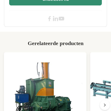
Mixing Time:
2-20min
High Light:
De rubbermachine van de Knedermixer
,
Machine van de de Knedermixer van Ce de
Rubber
Gerelateerde producten