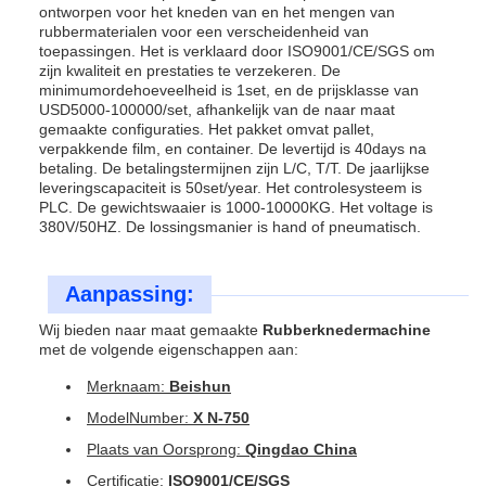
ontworpen voor het kneden van en het mengen van
rubbermaterialen voor een verscheidenheid van
toepassingen. Het is verklaard door ISO9001/CE/SGS om
zijn kwaliteit en prestaties te verzekeren. De
minimumordehoeveelheid is 1set, en de prijsklasse van
USD5000-100000/set, afhankelijk van de naar maat
gemaakte configuraties. Het pakket omvat pallet,
verpakkende film, en container. De levertijd is 40days na
betaling. De betalingstermijnen zijn L/C, T/T. De jaarlijkse
leveringscapaciteit is 50set/year. Het controlesysteem is
PLC. De gewichtswaaier is 1000-10000KG. Het voltage is
380V/50HZ. De lossingsmanier is hand of pneumatisch.
Aanpassing:
Wij bieden naar maat gemaakte
Rubberknedermachine
met de volgende eigenschappen aan:
Merknaam:
Beishun
ModelNumber:
X N-750
Plaats van Oorsprong:
Qingdao China
Certificatie:
ISO9001/CE/SGS