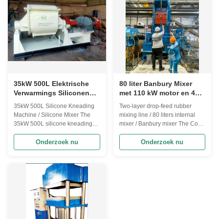
mind, this machine ensures ...
in the rubber ...
35kW 500L Elektrische
80 liter Banbury Mixer
Verwarmings Siliconen
met 110 kW motor en 40
Kneedmachine voor het
rpm mengsnelheid voor
35kW 500L Silicone Kneading
Two-layer drop-feed rubber
Mengen van Materialen
efficiënte
Machine / Silicone Mixer The
mixing line / 80 liters internal
met Hoge Viscositeit
rubberverwerking
35kW 500L silicone kneading
mixer / Banbury mixer The Core
machine is specialized mixing
Concept: Why a Two-Layer
equipment designed for
Drop-Feed? In a traditional
Onderzoek nu
Onderzoek nu
processing silicone, mold glue,
mixing line, a single batch of
and other high-viscosity
compound is dropped from the
materials. This industrial-grade
mixer onto a downstream unit
mixer delivers exceptional
(like a mill). The system then
kneading performance for
waits for the next batch. A two...
uniform material ...