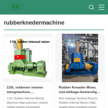
rubberknedermachine
110L rubberen interne
Rubber Kneader Mixer,
mengmachine,
niet-lekkage-bestendige
afgedichte rubberen
slijtage-bestendige
110L Rubber Internal Mixing
Non-leakage Sealing Ring for
mengmachine, uiterst
afdichting ring van hoge
Machine High-precision sealed
Rubber Internal Mixers High-
nauwkeurige
kwaliteit voor rubber
rubber mixing equipment
quality wear-resistant copper