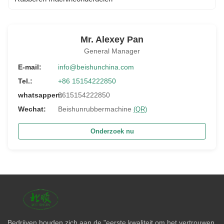
Mr. Alexey Pan
General Manager
E-mail:
info@beishunchina.com
Tel.:
+86 15154222850
whatsappen:
8615154222850
Wechat:
Beishunrubbermachine
(QR)
Onderzoek nu
Bedrijven houden zich aan de "eerste kwaliteit om het vertrouwen