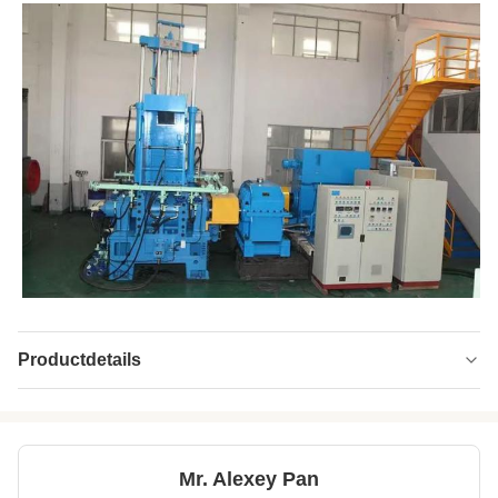
Productdetails
Mixing Time:
2-20min
Feeding Mode:
Automatische batchverdeling met hulpmachine
Mr. Alexey Pan
Type:
Rubber banbury