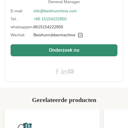
General Manager
Lift Speed:
150,6 m/min
E-mail:
info@beishunchina.com
Tel.:
+86 15154222850
Mixing Chamber:
Abrasiebestendigheid Hard legering bekleed
whatsappen:
8615154222850
Rotating Speed:
4-40 r/min
Wechat:
Beishunrubbermachine
Process Material:
Rubber, additieven, olie
Onderzoek nu
Machine Size:
35L/55L/75L/110L
Total Cubage:
110 L
Control Method:
Plc-controle
Warranty:
1 jaar
Motor Power:
280kw
Gerelateerde producten
Condition:
Nieuw
Temperature
Automatisch
Control: