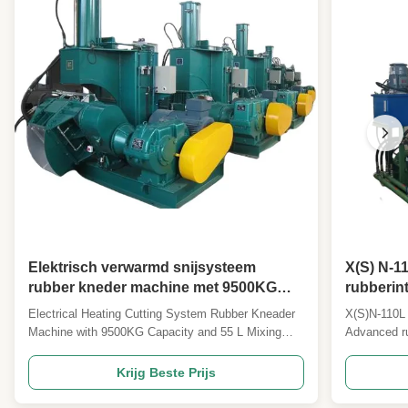
High Light:
80L Rubber Banbury Mixer
,
Van rubber met valvorm Banbury-mixer
,
Automatisch batch-systeem Rubber
Banbury Mixer
Elektrisch verwarmd snijsysteem
X(S) N-1
rubber kneder machine met 9500KG
rubberint
capaciteit en 55 L mengcapaciteit
laag fal
Electrical Heating Cutting System Rubber Kneader
X(S)N-110L 
Machine with 9500KG Capacity and 55 L Mixing
Advanced ru
Capacity Product Description The Rubber Kneader
labor saving
Machine is a high-performance industrial equipment
operation in
Krijg Beste Prijs
designed for efficient rubber and plastic mixing.
Asked Ques
With a powerful main motor power of 110KW, this
volume mode