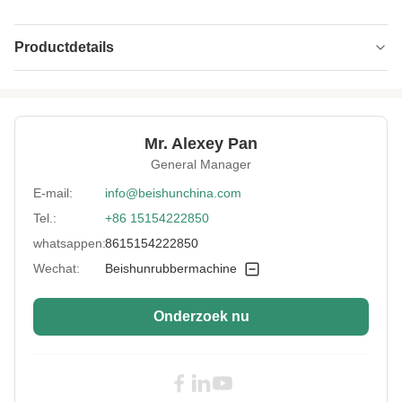
Productdetails
Customized
OEM, ODM, OBM
Support:
Power:
elektronisch
Mr. Alexey Pan
General Manager
Max Load:
5KN, 10KN, 20KN
E-mail:
info@beishunchina.com
Load Cell
0,5% of minder
Accuracy:
Tel.:
+86 15154222850
whatsappen:
8615154222850
Test Stroke:
Max 1200 mm is exclusief armatuur
Wechat:
Beishunrubbermachine
Test Items:
Sterkte en selectieve verlenging
Power Resolution:
1/100,000
Onderzoek nu
Monitor:
PC-vertoning
High Light:
20KN Elektronische Rubber Making
Machine