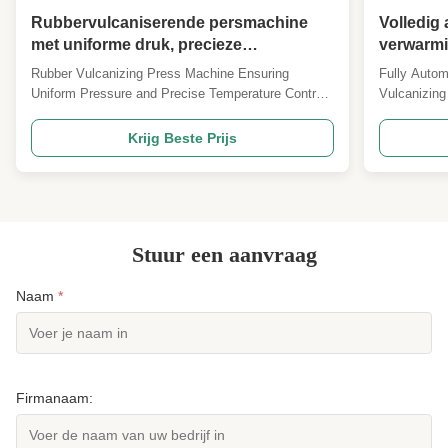
Rubbervulcaniserende persmachine
Volledig
met uniforme druk, precieze
verwarmi
temperatuurregeling en PLC-regeling
Machine 
Rubber Vulcanizing Press Machine Ensuring
Fully Autom
voor de vervaardiging van rubber
Uniform Pressure and Precise Temperature Control
Vulcanizing
for Rubber Manufacturing and Processing Overview
vulcanizer,
& Core Functions A Rubber Vulcanizing Press
is a good he
Krijg Beste Prijs
Machine (also known as a rubber curing press)
mainly used
serves as the core equipment in the rubber
raw materia
manufacturing and ...
Stuur een aanvraag
Naam
*
Firmanaam: