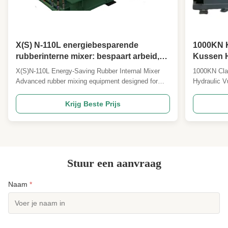
X(S) N-110L energiebesparende
1000KN K
rubberinterne mixer: bespaart arbeid,
Kussen H
laag falen, ononderbroken werking.
met PLC-
X(S)N-110L Energy-Saving Rubber Internal Mixer
1000KN Cla
Advanced rubber mixing equipment designed for
Hydraulic V
labor savings, low failure rates, and uninterrupted
hydraulic vu
operation in industrial applications. Frequently
efficiency p
Krijg Beste Prijs
Asked Questions Model Selection What standard
cushions an
volume models do you have? How to select proper
vulcanizati
model? ...
four-column 
Stuur een aanvraag
Naam
*