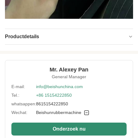
Productdetails
Main Motor:
Siemens
Model:
RE-500
Mr. Alexey Pan
Showroom
Chinees
General Manager
Location:
E-mail:
info@beishunchina.com
Heating Zones:
4
Tel.:
+86 15154222850
Application:
EPDM-plaat, schuimbord
whatsappen:
8615154222850
Control:
Automatisch
Wechat:
Beishunrubbermachine
Feeding Type:
gedwongen voeden
Onderzoek nu
Color:
De vraag van de klanten