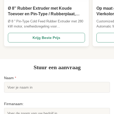
Ø 8'' Rubber Extruder met Koude
Op maat 
Toevoer en Pin-Type / Rubberplaat,
Vierkolo
Bandenprofiel Extruder
vormverw
Ø 8 '' Pin-Type Cold Feed Rubber Extruder met 280
Customized
verwarmi
kW motor, snelheidsregeling voor
Automatic M
vulkanis
frequentieomzetting en een capaciteit van 2500 kg /
Vulcanizing
u. Beschikt over pin-type cold-feed-technologie voor
vulcanizing
Krijg Beste Prijs
50% hogere output en 35% lager energieverbruik
chemical rea
vergeleken met traditionele extruders. ISO9001 &
hardening a
CE gecertificeerd, geschikt voor loopvlakken van
properties a
banden, rubberplaten en afdichtingsstrips.
Stuur een aanvraag
Naam
*
Firmanaam: