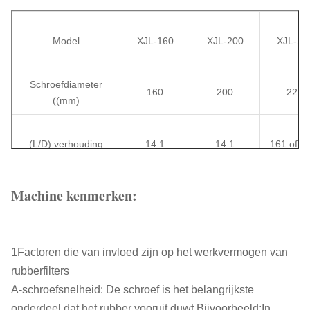
Model
XJL-160
XJL-200
XJL-22
Schroefdiameter
160
200
220
((mm)
(L/D) verhouding
14:1
14:1
161 of 1
Max.schroefsnelheid
Machine kenmerken:
60
55
44
((r/min)
Vermogen van de
75 kW
90 kW
110 k
1Factoren die van invloed zijn op het werkvermogen van
motor ((kW)
gelijkstroom
gelijkstroom
gelijkstr
rubberfilters
A-schroefsnelheid: De schroef is het belangrijkste
800 tot
1800 to
onderdeel dat het rubber vooruit duwt.Bijvoorbeeld:In