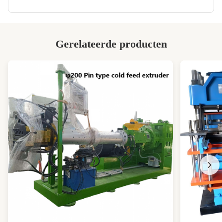
Report:
Gear Reducer:
18.5:1
Port:
Qingdao
Gerelateerde producten
Product Name:
rubber strainer
High Light:
2000 kg/uur rubberstrommachine
,
Twin Screw Rubber Strainer
,
Schimmeltemperatuurcontroller Rubber
strainer