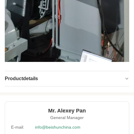
Productdetails
Material:
Koolstofstaal
Mixing Speed:
30 rpm
Mr. Alexey Pan
Warranty:
12 maanden
General Manager
Colour:
Zoals gevraagd
E-mail:
info@beishunchina.com