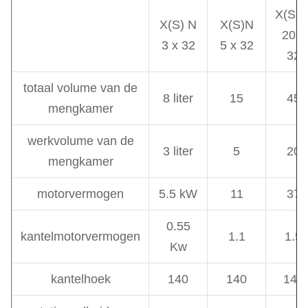
X(S) 
X(S) N
X(S)N
20 x
3 x 32
5 x 32
32
totaal volume van de
8 liter
15
45
mengkamer
werkvolume van de
3 liter
5
20
mengkamer
motorvermogen
5.5 kW
11
37
0.55
kantelmotorvermogen
1.1
1.5
Kw
kantelhoek
140
140
140