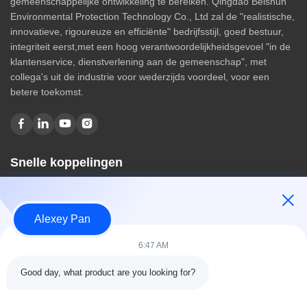
gemeenschappelijke ontwikkeling te bereiken. Qingdao Beishun
Environmental Protection Technology Co., Ltd zal de "realistische,
innovatieve, rigoureuze en efficiënte" bedrijfsstijl, goed bestuur,
integriteit eerst,met een hoog verantwoordelijkheidsgevoel "in de
klantenservice, dienstverlening aan de gemeenschap", met
collega's uit de industrie voor wederzijds voordeel, voor een
betere toekomst.
Snelle koppelingen
Huis
Over ons
Alexey Pan
producten
Contacteer ons
6:47 AM
Categorieën
Good day, what product are you looking for?
Rubberen vulcaniseerpersmachine