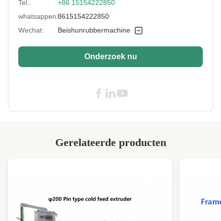
Tel.:
+86 15154222850
Rotor Structure:
Twee/Vier-vleugel
whatsappen:
8615154222850
Condition:
Nieuw, nieuw
Wechat:
Beishunrubbermachine
Driving Motor
110 kW
Power:
Onderzoek nu
Temperature
0-400℃
Range:
Mixing Capacity:
180 L
Mixing Volumn:
35L/55L/75L/110L/150L
Rotor Rotational
36/30
Speed:
Gerelateerde producten
Machine Color:
blauwe groen als gevraagde uw
Temperature
Automatisch
Control:
High Light:
Interne rubbermixer van 75 l
,
110 kW Rubber Interne Mixer
,
Interne rubbermixer met scheerrotor