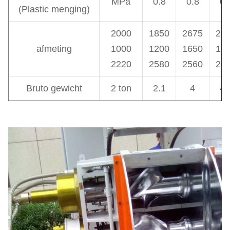
MPa
0.8
0.8
0.
(Plastic menging)
2000
1850
2675
26
afmeting
1000
1200
1650
16
2220
2580
2560
25
Bruto gewicht
2 ton
2.1
4
4.