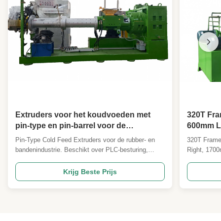
Extruders voor het koudvoeden met
320T Fra
pin-type en pin-barrel voor de
600mm Li
rubberplaat- en bandenloopindustrie
en Achte
Pin-Type Cold Feed Extruders voor de rubber- en
320T Frame
Hot Pres
bandenindustrie. Beschikt over PLC-besturing,
Right, 170
motor van 180 kW, automatische bediening en
Mold Hot P
aanpasbare plaatformaten. Biedt superieure
frame vulca
Krijg Beste Prijs
slijtvastheid, efficiënt mengen, energiebesparingen
rubber mold
en ISO9001/CE-certificeringen voor wereldwijde
specificatio
industriële toepassingen.
plastics, ...