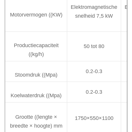
Elektromagnetische
El
Motorvermogen ((KW)
snelheid 7,5 kW
Productiecapaciteit
50 tot 80
((kg/h)
0.2-0.3
Stoomdruk ((Mpa)
0.2-0.3
Koelwaterdruk ((Mpa)
Grootte ((lengte ×
1750×550×1100
2
breedte × hoogte) mm