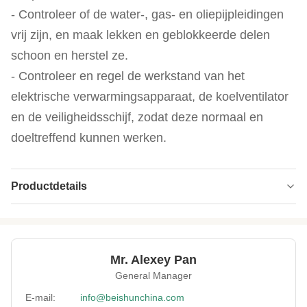
- Controleer of de water-, gas- en oliepijpleidingen
vrij zijn, en maak lekken en geblokkeerde delen
schoon en herstel ze.
- Controleer en regel de werkstand van het
elektrische verwarmingsapparaat, de koelventilator
en de veiligheidsschijf, zodat deze normaal en
doeltreffend kunnen werken.
Productdetails
Barrel Heating
22 kW
Power:
Frequency:
50 Hz
Mr. Alexey Pan
General Manager
After Warranty
Videotechnische ondersteuning
Service:
E-mail:
info@beishunchina.com