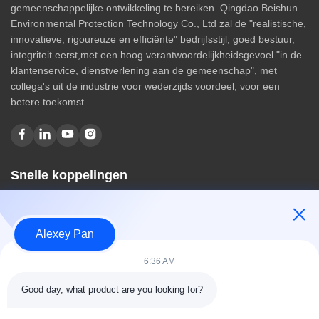
gemeenschappelijke ontwikkeling te bereiken. Qingdao Beishun
Environmental Protection Technology Co., Ltd zal de "realistische,
innovatieve, rigoureuze en efficiënte" bedrijfsstijl, goed bestuur,
integriteit eerst,met een hoog verantwoordelijkheidsgevoel "in de
klantenservice, dienstverlening aan de gemeenschap", met
collega's uit de industrie voor wederzijds voordeel, voor een
betere toekomst.
Snelle koppelingen
Huis
Over ons
Alexey Pan
producten
Contacteer ons
6:36 AM
Categorieën
Good day, what product are you looking for?
Rubberen vulcaniseerpersmachine