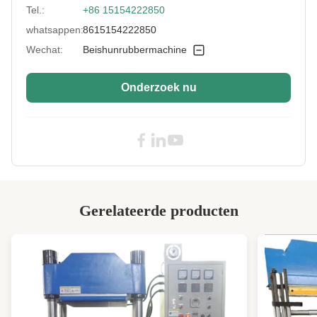
Screw Design:
met een breedte van niet meer dan 15 mm
Tel.:
+86 15154222850
whatsappen:
8615154222850
Control:
Automatisch of halfautomatisch
Wechat:
Beishunrubbermachine
Showroom
Geen
Location:
Onderzoek nu
Moter Power:
55 kW
Port:
Qingdao
Condition:
Nieuw
Advantage:
Lange levensduur
Production
180
Gerelateerde producten
Capacity:
Screw Diamete:
65-150 mm
Heating Method:
Elektrisch
Keywords:
Extruder