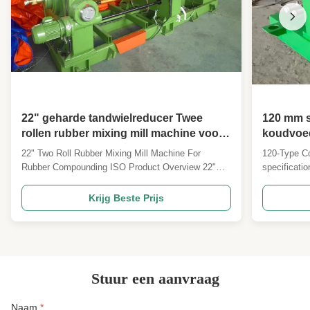
22" geharde tandwielreducer Twee
120 mm s
rollen rubber mixing mill machine voor
koudvoed
rubber compounding ISO gecertificeerd
extruder
22" Two Roll Rubber Mixing Mill Machine For
120-Type Co
producti
Rubber Compounding ISO Product Overview 22"
specificatio
Hardened Gear Reducer Two Roll Rubber Mixing
barrel) rubb
Mill for professional rubber compounding
industrial s
Krijg Beste Prijs
applications. This industrial mixing mill is designed
is universal
for efficient processing of rubber materials with
XJD-120 (an
precision and ...
Stuur een aanvraag
Naam
*