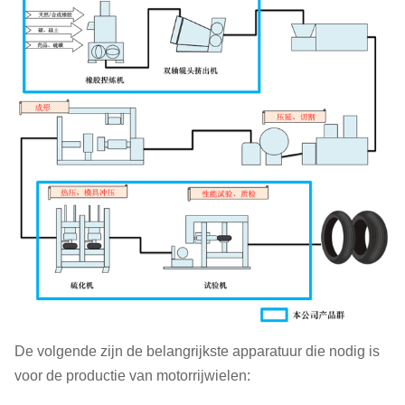
Verhardingspers
druk voor vulcanisatie
van banden
Controles en
Balanceringsmachine
aanpassingen van de
bandenbalans
Controles op interne
Röntgeninspectieapparatuur
gebreken
De volgende zijn de belangrijkste apparatuur die nodig is
voor de productie van motorrijwielen: