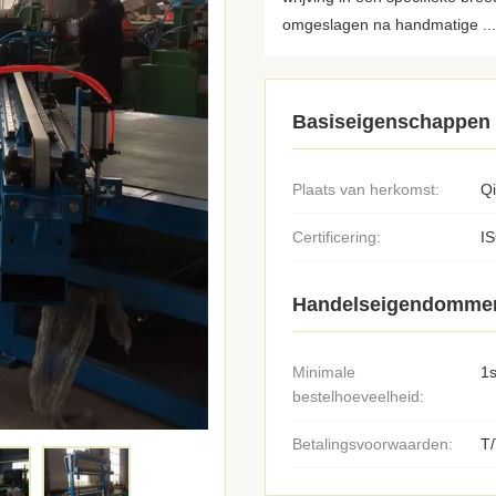
omgeslagen na handmatige ...
Basiseigenschappen
Plaats van herkomst:
Q
Certificering:
I
Handelseigendomme
Minimale
1s
bestelhoeveelheid:
Betalingsvoorwaarden:
T/