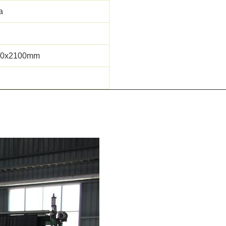
a
00x2100mm