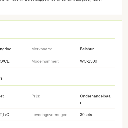
ingdao
Merknaam:
Beishun
SO/CE
Modelnummer:
WC-1500
n
et
Prijs:
Onderhandelbaa
r
T,L/C
Leveringsvermogen:
30sets