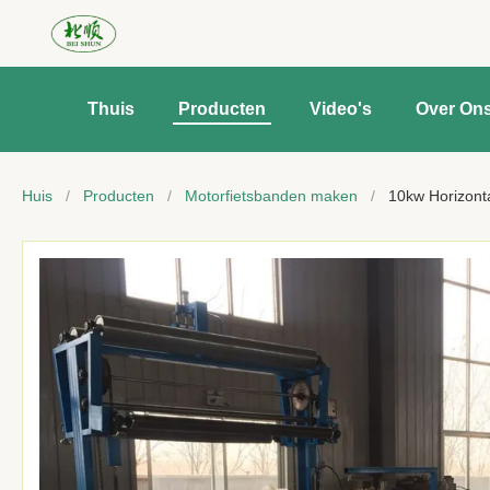
Thuis
Producten
Video's
Over On
Huis
/
Producten
/
Motorfietsbanden maken
/
10kw Horizonta