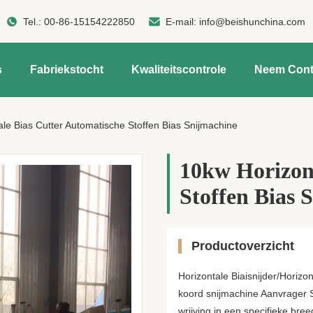
Tel.:
00-86-15154222850
E-mail:
info@beishunchina.com
s
Fabriekstocht
Kwaliteitscontrole
Neem Cont
le Bias Cutter Automatische Stoffen Bias Snijmachine
10kw Horizont
Stoffen Bias 
Productoverzicht
Horizontale Biaisnijder/Horizo
koord snijmachine Aanvrager S
wrijving in een specifieke bre