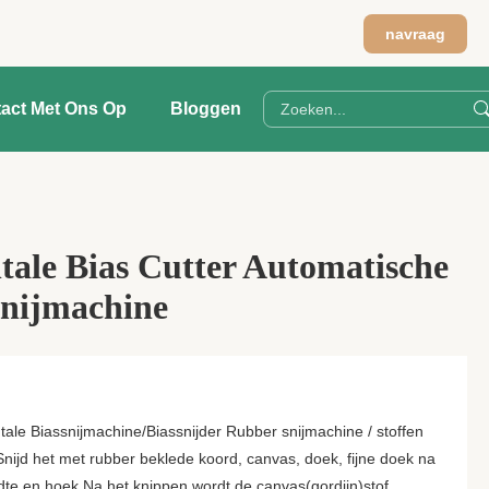
navraag
act Met Ons Op
Bloggen
ale Bias Cutter Automatische
Snijmachine
ntale Biassnijmachine/Biassnijder Rubber snijmachine / stoffen
nijd het met rubber beklede koord, canvas, doek, fijne doek na
edte en hoek.Na het knippen wordt de canvas(gordijn)stof