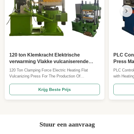
afwassen van rubber
,
Productie van rubber extruder machines
voor strips
120 ton Klemkracht Elektrische
PLC Cont
verwarming Vlakke vulcaniserende
Press Ma
pers voor de productie van geleidende
57.6kw×2
120 Ton Clamping Force Electric Heating Flat
PLC Control
keramische rubberonderdelen
Manual
Vulcanizing Press For The Production Of
with Heati
Conductive Rubber Ceramic Parts A conductive
PLC Or Man
rubber ceramic parts flat vulcanizing machine is a
Vulcanizing
Krijg Beste Prijs
specialized device used in the manufacturing
options wit
process of conductive rubber ceramic components.
(Less than 
The following is an ...
accommodat
Stuur een aanvraag