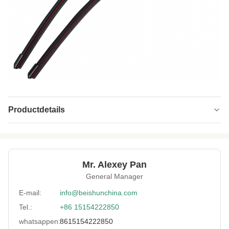
Productdetails
Year:
Nieuw
Screw Diameter:
90 mm
Mr. Alexey Pan
Applicable
andere
General Manager
Industries:
E-mail:
info@beishunchina.com
Dimension:
2000mm*800mm*1500mm
Tel.:
+86 15154222850
Screw Design:
met een breedte van niet meer dan 15 mm
whatsappen:
8615154222850