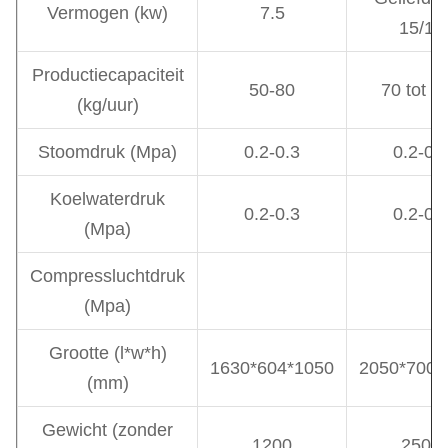
Vermogen (kw)
7.5
15/11
Productiecapaciteit
50-80
70 tot 2
(kg/uur)
Stoomdruk (Mpa)
0.2-0.3
0.2-0.
Koelwaterdruk
0.2-0.3
0.2-0.
(Mpa)
Compressluchtdruk
(Mpa)
Grootte (l*w*h)
1630*604*1050
2050*700*
(mm)
Gewicht (zonder
1200
2500