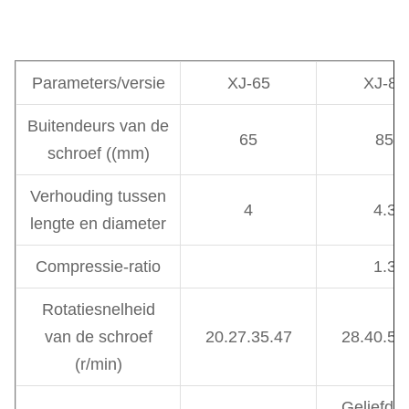
Parameters/versie
XJ-65
XJ-85
Buitendeurs van de
65
85
schroef ((mm)
Verhouding tussen
4
4.3
lengte en diameter
Compressie-ratio
1.3
Rotatiesnelheid
van de schroef
20.27.35.47
28.40.56
(r/min)
Geliefd zi