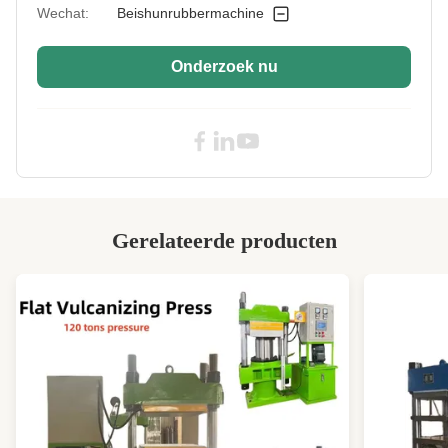
Control:
Automatisch of halfautomatisch
Wechat:
Beishunrubbermachine
Machinery Test
Voorziening
Report:
Onderzoek nu
Energy Type:
Elektriciteit
Feeding Mode:
Koudvoeding
Screw Thread
Twee koppen hetzelfde.
Type:
Rubber
Rubbermateriaal
Gerelateerde producten
Processed:
Mode Of
Ondersteuning van aanpassingen
Production:
Local Service
Qingdao China
Location:
High Light:
Schroefdiameter 90 mm rubber extruder
machine
,
Productie van extrudermachines voor het