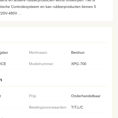
ssens en andere rubberproducten wordt ontworpen. Het is
tische Controlesysteem en kan rubberproducten binnen 5
220V-480V ...
gdao
Merknaam:
Beishun
/CE
Modelnummer:
XPG-700
n
t
Prijs:
Onderhandelbaar
Betalingsvoorwaarden:
T/T,L/C