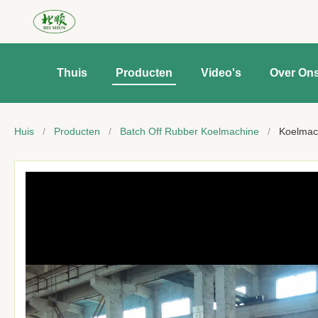
Thuis
Producten
Video's
Over On
Huis
/
Producten
/
Batch Off Rubber Koelmachine
/
Koelmac