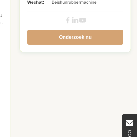
Wechat:
Beishunrubbermachine
t
n.
Onderzoek nu