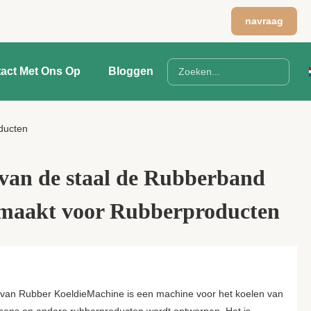
navraag
act Met Ons Op
Bloggen
ducten
van de staal de Rubberband
maakt voor Rubberproducten
j van Rubber KoeldieMachine is een machine voor het koelen van