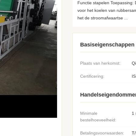
Functie stapelen Toepassing: 
voor het koelen van rubbersa
het de stroomafwaartse ...
Basiseigenschappen
Plaats van herkomst:
Q
Certificering:
I
Handelseigendomme
Minimale
1 
bestelhoeveelheid:
Betalingsvoorwaarden:
T/