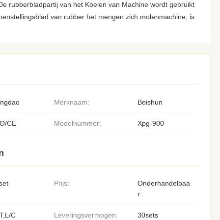
De rubberbladpartij van het Koelen van Machine wordt gebruikt
menstellingsblad van rubber het mengen zich molenmachine, is
ingdao
Merknaam:
Beishun
SO/CE
Modelnummer:
Xpg-900
n
set
Prijs:
Onderhandelbaa
r
T,L/C
Leveringsvermogen:
30sets