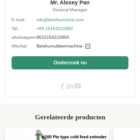
Mr. Alexey Pan
Rubber Sheet
Zoals vereist
General Manager
Width:
E-mail:
info@beishunchina.com
Hanging Rod
van roestvrij staal
Material:
Tel.:
+86 15154222850
whatsappen:
8615154222850
Rubber Sheet
3-16 mm
Thickness:
Wechat:
Beishunrubbermachine
Cooling
Kamertemperatuur +5
Temperature:
Onderzoek nu
High Light:
SGS Rubberblad Koelmachine
,
Rubberblad Koelmachine 16mm
,
16mm Partij van Koeler Rubber
Gerelateerde producten