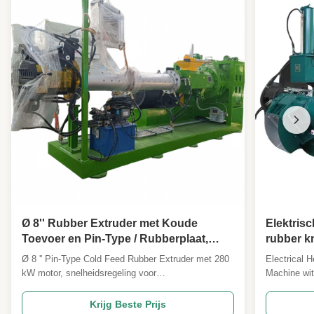
Ø 8'' Rubber Extruder met Koude
Elektris
Toevoer en Pin-Type / Rubberplaat,
rubber k
Bandenprofiel Extruder
capacitei
Ø 8 '' Pin-Type Cold Feed Rubber Extruder met 280
Electrical 
kW motor, snelheidsregeling voor
Machine wi
frequentieomzetting en een capaciteit van 2500 kg /
Capacity Pr
u. Beschikt over pin-type cold-feed-technologie voor
Machine is 
Krijg Beste Prijs