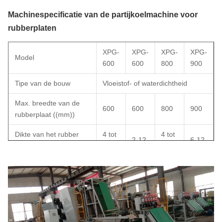
Machinespecificatie van de partijkoelmachine voor
rubberplaten
XPG-
XPG-
XPG-
XPG-
Model
600
600
800
900
Tipe van de bouw
Vloeistof- of waterdichtheid
Max. breedte van de
600
600
800
900
rubberplaat ((mm))
Dikte van het rubber
4 tot
4 tot
2-12
6-12
(mm)
10
10
Temperatuur van
koeling van rubberplaat
10
10
15
5
hoger dan
kamertemperatuur (°C)
Frictieverhouding
4 tot