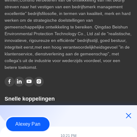
winnen,Continu verbeteren van de ontwikkeling van het bedrijf
streven naar het vestigen van een bedrijfsmerk management
excellentie" bedrijfsfilosofie, in termen van kwaliteit, merk en hard
werken om de strategische doelstellingen van
gemeenschappelijke ontwikkeling te bereiken. Qingdao Beishun
Environmental Protection Technology Co., Ltd zal de "realistische,
innovatieve, rigoureuze en efficiënte" bedrijfsstijl, goed bestuur,
integriteit eerst,met een hoog verantwoordelijkheidsgevoel "in de
klantenservice, dienstverlening aan de gemeenschap", met
collega's uit de industrie voor wederzijds voordeel, voor een
betere toekomst.
Snelle koppelingen
Huis
Over ons
Alexey Pan
producten
Contacteer ons
10:21 PM