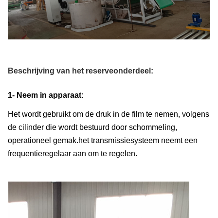
3-24
3-24
3-35
(m/min)
40
Koelventilatoren aantal
Verzoek van de klant
((set)
Beschrijving van het reserveonderdeel:
1- Neem in apparaat:
Het wordt gebruikt om de druk in de film te nemen, volgens
de cilinder die wordt bestuurd door schommeling,
operationeel gemak.het transmissiesysteem neemt een
frequentieregelaar aan om te regelen.