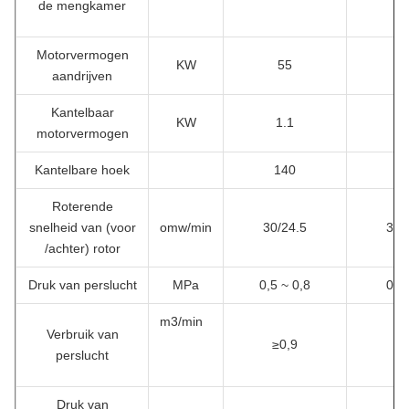
de mengkamer
Motorvermogen
KW
55
7
aandrijven
Kantelbaar
KW
1.1
1
motorvermogen
Kantelbare hoek
140
1
Roterende
snelheid van (voor
omw/min
30/24.5
30/
/achter) rotor
Druk van perslucht
MPa
0,5 ~ 0,8
0,6
m3/min
Verbruik van
≥0,9
≥1
perslucht
Druk van