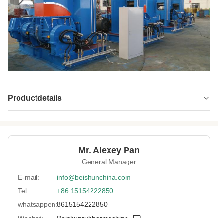
Productdetails
Mixing
75 Liter
Capacity(L):
Tilting Angle(°):
140
Mr. Alexey Pan
General Manager
Control Method:
PLC-besturing
E-mail:
info@beishunchina.com
Warranty:
2 jaar
Tel.:
+86 15154222850
Application:
Rubber en kunststof mengen
whatsappen:
8615154222850
Applicable
Productiefabriek
Wechat:
Beishunrubbermachine