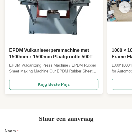
EPDM Vulkaniseerpersmachine met
1000 × 1
1500mm x 1500mm Plaatgrootte 500T
Frame Fl
Totale Druk en PLC of Handmatige
PLC-best
EPDM Vulcanizing Press Machine / EPDM Rubber
1000*1000m
Automatische Graad
van 0-30
Sheet Making Machine Our EPDM Rubber Sheet
for Automot
motorzeg
Making Machine represents a complete production
1000*1000m
line solution for manufacturing high-quality EPDM
is designed
Krijg Beste Prijs
sheets used in roofing, pond liners, gaskets, and
and other ru
automotive seals. This sophisticated system
forming and
transforms raw ...
temperature
Stuur een aanvraag
Naam
*