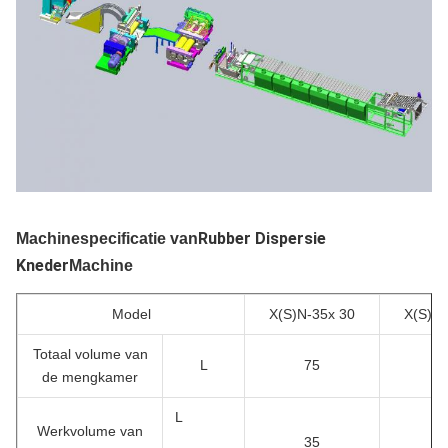
Rubber Dispersie
Machinespecificatie van
Kneder
Machine
Model
X(S)N-35x 30
X(S)N-
Totaal volume van
L
75
1
de mengkamer
L
Werkvolume van
35
5