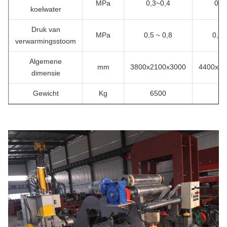
MPa
0,3~0,4
0,3
koelwater
Druk van
MPa
0,5 ~ 0,8
0,5 
verwarmingsstoom
Algemene
mm
3800x2100x3000
4400x22
dimensie
Gewicht
Kg
6500
78