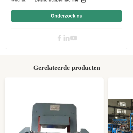
Industries:
High Light:
Hydraulische ram-stijl rubberen
Onderzoek nu
knedermachine
,
rubberen knedermachine 75 liter
,
75 liter rubber die Banbury-machine mengt
Gerelateerde producten