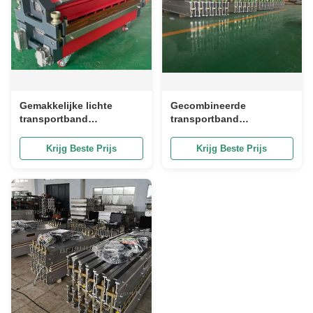
Gemakkelijke lichte
Gecombineerde
transportband
transportband
vulkaniseringsmachine
vulcaniseermachine
voor PVC en PU riemen
Elektrische
Krijg Beste Prijs
Krijg Beste Prijs
transportband Hot Joint
Machine