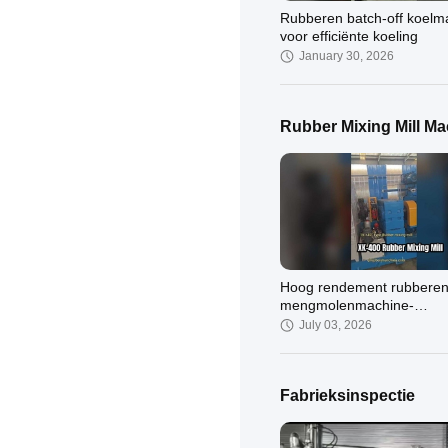
Rubberen batch-off koelm
voor efficiënte koeling
January 30, 2026
Rubber Mixing Mill Ma
Automatische batch-off ko
SS304 Mesh Belt Rubber 
off koelmachine ISO2000
January 03, 2024
Hoog rendement rubbere
mengmolenmachine-
oplossingen
July 03, 2026
Fabrieksinspectie