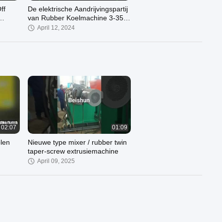
ff
De elektrische Aandrijvingspartij
van Rubber Koelmachine 3-35
meet het Koelen Capaciteit
April 12, 2024
00:17
partij
3-35
t
02:07
01:09
len
Nieuwe type mixer / rubber twin
taper-screw extrusiemachine
April 09, 2025