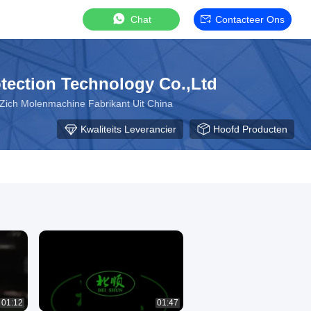
Chat
Contacteer Ons
tection Technology Co.,Ltd
Zich Molenmachine Fabrikant Uit China
Kwaliteits Leverancier
Hoofd Producten
01:12
01:47