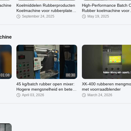
achine
Koelmiddelen Rubberproducten
High-Performance Batch O
Koelmachine voor rubberplaten
Rubber koelmachine voor
met automatische PLC-besturing
rubber menglijn
September 24, 2025
May 19, 2025
chine
00:47
01:59
eler
Partij van Rubber
De elektrische Aandrijvings
Batch-
Koelmachinelucht/water die 5
van Rubber Koelmachine 
Minuten koelt
meet het Koelen Capacitei
01:08
00:30
January 03, 2024
January 03, 2024
n
45 kg/batch rubber open mixer:
XK-400 rubberen mengmo
Hogere mengsnelheid en betere
met voorraadblender
kwaliteit.
April 03, 2026
March 24, 2026