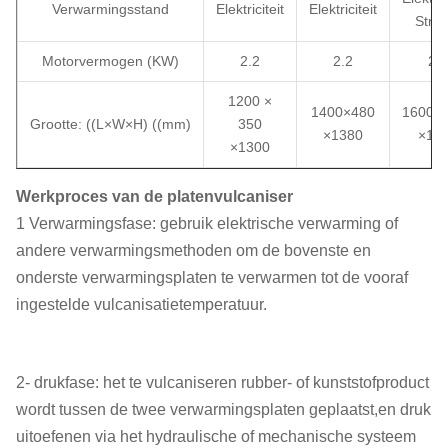
Verwarmingsstand
Elektriciteit
Elektriciteit
Stro
Motorvermogen (KW)
2.2
2.2
2.2
1200 ×
1400×480
1600 ×
Grootte: ((L×W×H) ((mm)
350
×1380
×14
×1300
Werkproces van de platenvulcaniser
1 Verwarmingsfase: gebruik elektrische verwarming of
andere verwarmingsmethoden om de bovenste en
onderste verwarmingsplaten te verwarmen tot de vooraf
ingestelde vulcanisatietemperatuur.
2- drukfase: het te vulcaniseren rubber- of kunststofproduct
wordt tussen de twee verwarmingsplaten geplaatst,en druk
uitoefenen via het hydraulische of mechanische systeem