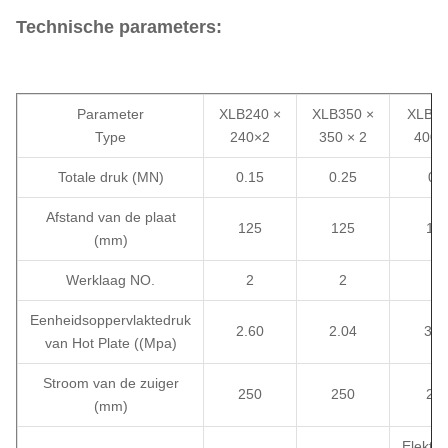
Technische parameters:
Parameter
XLB240 ×
XLB350 ×
XLB40
Type
240×2
350 × 2
400 
Totale druk (MN)
0.15
0.25
0.5
Afstand van de plaat
125
125
12
(mm)
Werklaag NO.
2
2
2
Eenheidsoppervlaktedruk
2.60
2.04
3.1
van Hot Plate ((Mpa)
Stroom van de zuiger
250
250
25
(mm)
Elektric