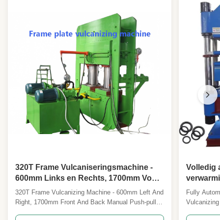
,
Elektrische verwarmingsmachine voor het
vulcaniseren van rubber
,
Dubbele vulcaniseringsmachine voor
rubber
320T Frame Vulcaniseringsmachine -
Volledig
600mm Links en Rechts, 1700mm Voor
verwarmi
en Achter Handmatige Push-Pull Mold
Machine 
320T Frame Vulcanizing Machine - 600mm Left And
Fully Autom
Hot Pressing Forming Machine
Right, 1700mm Front And Back Manual Push-pull
Vulcanizing
Mold Hot Pressing Forming Machine This advanced
vulcanizer,