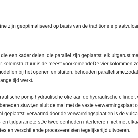
e zijn geoptimaliseerd op basis van de traditionele plaatvulca
 die een kader delen, die parallel zijn geplaatst, elk uitgerust 
ier-kolomstructuur is de meest voorkomendeDe vier kolommen z
dellen bij het openen en sluiten, behouden parallelisme,zodat
ange tijd werkt.
draulische pomp hydraulische olie aan de hydraulische cilinder,
beneden stuwt,en sluit de mal met de vaste verwarmingsplaat
al geplaatst, verwarmd door de verwarmingsplaat en is de vulca
k- en tijdparametersDe twee eenheden interfereren niet met elk
s en verschillende procesvereisten tegelijkertijd uitvoeren.