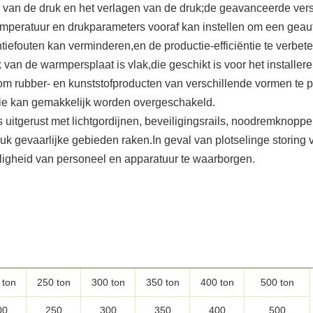
 van de druk en het verlagen van de druk;de geavanceerde vers
temperatuur en drukparameters vooraf kan instellen om een gea
tiefouten kan verminderen,en de productie-efficiëntie te verbete
k van de warmpersplaat is vlak,die geschikt is voor het installe
m rubber- en kunststofproducten van verschillende vormen te 
ctie kan gemakkelijk worden overgeschakeld.
is uitgerust met lichtgordijnen, beveiligingsrails, noodremknopp
k gevaarlijke gebieden raken.In geval van plotselinge storing 
ligheid van personeel en apparatuur te waarborgen.
 ton
250 ton
300 ton
350 ton
400 ton
500 ton
00
250
300
350
400
500