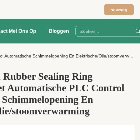
navraag
act Met Ons Op
Bloggen
Automatische Schimmelopening En Elektrische/Olie/stoomverwarming
n Rubber Sealing Ring
et Automatische PLC Control
 Schimmelopening En
Olie/stoomverwarming