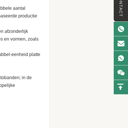
CONTACT
ubbele aantal
ebaseerde productie
n afzonderlijk
es en vormen, zoals
ubbel-eenheid platte
utobanden; in de
ppelijke