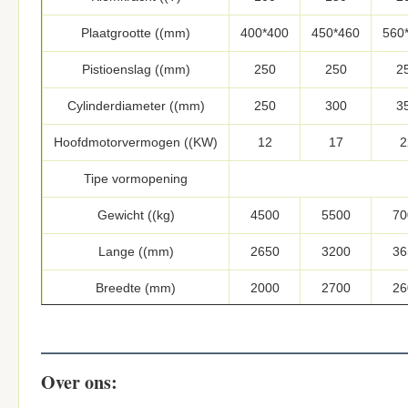
Plaatgrootte ((mm)
400*400
450*460
560
Pistioenslag ((mm)
250
250
2
Cylinderdiameter ((mm)
250
300
3
Hoofdmotorvermogen ((KW)
12
17
2
Tipe vormopening
Gewicht ((kg)
4500
5500
70
Lange ((mm)
2650
3200
36
Breedte (mm)
2000
2700
26
Hoogte ((mm)
2000
2500
26
Over ons: