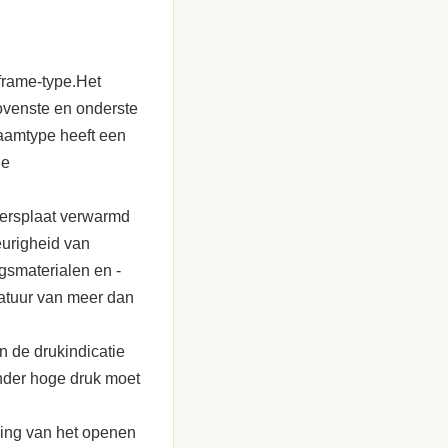
frame-type.Het
ovenste en onderste
raamtype heeft een
ge
ersplaat verwarmd
eurigheid van
gsmaterialen en -
ratuur van meer dan
n de drukindicatie
onder hoge druk moet
ning van het openen