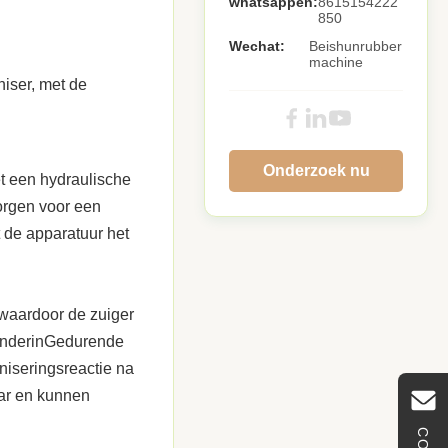
whatsappen:
8615154222
850
Wechat:
Beishunrubber
machine
niser, met de
Onderzoek nu
met een hydraulische
orgen voor een
 de apparatuur het
 waardoor de zuiger
 onderinGedurende
niseringsreactie na
aar en kunnen