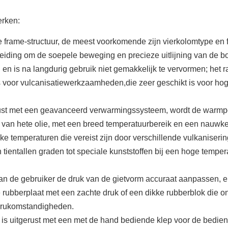
erken:
 frame-structuur, de meest voorkomende zijn vierkolomtype en 
eiding om de soepele beweging en precieze uitlijning van de b
n is na langdurig gebruik niet gemakkelijk te vervormen; het 
sis voor vulcanisatiewerkzaamheden,die zeer geschikt is voor ho
rust met een geavanceerd verwarmingssysteem, wordt de warmp
n van hete olie, met een breed temperatuurbereik en een nauwk
temperaturen die vereist zijn door verschillende vulkaniserin
 tientallen graden tot speciale kunststoffen bij een hoge tempe
an de gebruiker de druk van de gietvorm accuraat aanpassen, e
 rubberplaat met een zachte druk of een dikke rubberblok die 
 drukomstandigheden.
e is uitgerust met een met de hand bediende klep voor de bedie