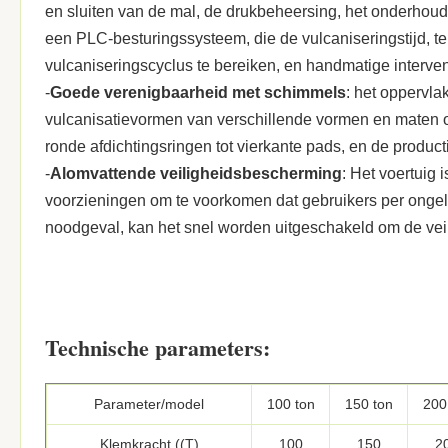
en sluiten van de mal, de drukbeheersing, het onderhoud
een PLC-besturingssysteem, die de vulcaniseringstijd, 
vulcaniseringscyclus te bereiken, en handmatige interven
-
Goede verenigbaarheid met schimmels
: het oppervla
vulcanisatievormen van verschillende vormen en maten o
ronde afdichtingsringen tot vierkante pads, en de produ
-
Alomvattende veiligheidsbescherming
: Het voertuig 
voorzieningen om te voorkomen dat gebruikers per ongelu
noodgeval, kan het snel worden uitgeschakeld om de vei
Technische parameters:
Parameter/model
100 ton
150 ton
200
Klemkracht ((T)
100
150
2