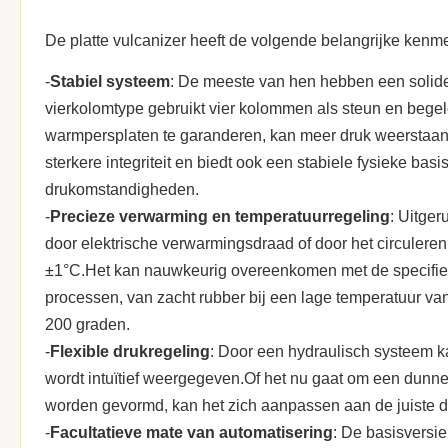
De platte vulcanizer heeft de volgende belangrijke kenm
-
Stabiel systeem
: De meeste van hen hebben een solide
vierkolomtype gebruikt vier kolommen als steun en begel
warmpersplaten te garanderen, kan meer druk weerstaan e
sterkere integriteit en biedt ook een stabiele fysieke ba
drukomstandigheden.
-
Precieze verwarming en temperatuurregeling
: Uitge
door elektrische verwarmingsdraad of door het circulere
±1°C.Het kan nauwkeurig overeenkomen met de specifieke 
processen, van zacht rubber bij een lage temperatuur van
200 graden.
-
Flexible drukregeling
: Door een hydraulisch systeem k
wordt intuïtief weergegeven.Of het nu gaat om een dunne
worden gevormd, kan het zich aanpassen aan de juiste
-
Facultatieve mate van automatisering
: De basisversi