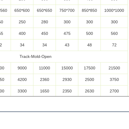
*560
650*600
650*650
750*700
850*850
1000*1000
50
250
280
300
300
300
55
400
450
475
500
560
2
34
34
43
48
72
Track-Mold-Open
00
9000
11000
15000
17500
21500
50
4200
2360
2930
2500
3750
00
3300
1650
2350
2630
2700
10
3300
1850
2100
3460
2800