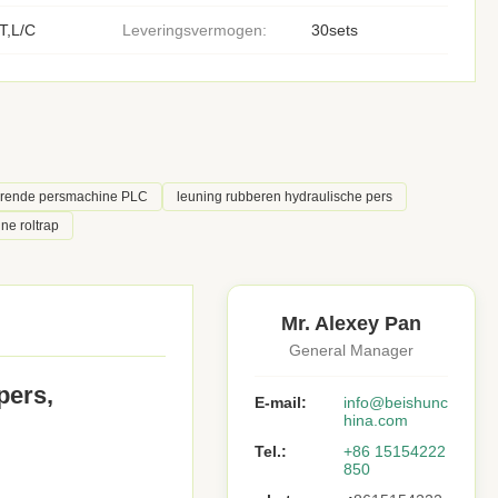
T,L/C
Leveringsvermogen:
30sets
erende persmachine PLC
leuning rubberen hydraulische pers
ne roltrap
Mr. Alexey Pan
General Manager
pers,
E-mail:
info@beishunc
hina.com
Tel.:
+86 15154222
850