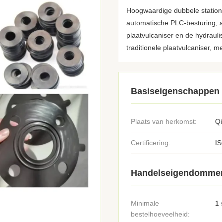
Hoogwaardige dubbele stations
automatische PLC-besturing, a
plaatvulcaniser en de hydraul
traditionele plaatvulcaniser, me
Basiseigenschappen
Plaats van herkomst:
Q
Certificering:
I
Handelseigendomme
Minimale
1 
bestelhoeveelheid: