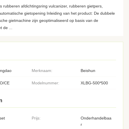
 rubberen afdichtingsring vulcanizer, rubberen gietpers,
utomatische gietopening Inleiding van het product: De dubbele
ische gietmachine zijn geoptimaliseerd op basis van de
t de ...
ingdao
Merknaam:
Beishun
SO/CE
Modelnummer:
XLBG-500*500
n
set
Prijs:
Onderhandelbaa
r