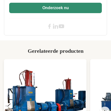
Onderzoek nu
Heating Mode:
Elektrische verwarming
Working Layer:
1,2,3,4
Cylinder Material:
Nodular gietijzer
Frequency:
50 Hz
Mode Of
Ondersteuning van aanpassingen
Production:
Gerelateerde producten
Vulcanizing
200°C
Temperature:
Main Motor Power:
11 kW
High Light:
Vierkolom hydraulische vulcaniserende
pers
,
Houding Hydraulische vulcaniserende pers
,
400*400 mm Tafelhydraulische
vulcaniserende pers