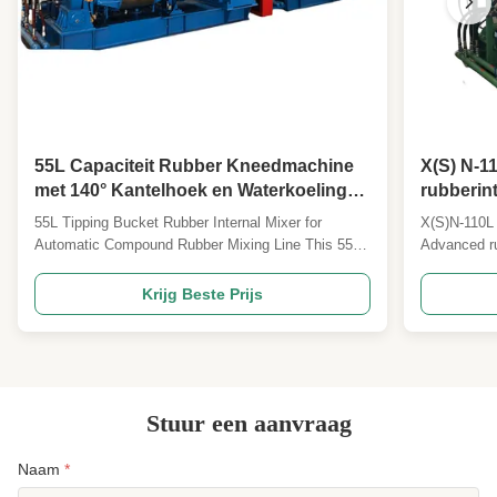
55L Capaciteit Rubber Kneedmachine
X(S) N-1
met 140° Kantelhoek en Waterkoeling
rubberint
voor Automatische Rubbermenging
laag fal
55L Tipping Bucket Rubber Internal Mixer for
X(S)N-110L 
Automatic Compound Rubber Mixing Line This 55L
Advanced ru
tipping bucket rubber internal mixer is designed for
labor saving
efficient compound rubber mixing in automated
operation in
Krijg Beste Prijs
production lines, offering precise control and reliable
Asked Ques
performance for industrial rubber processing ...
volume mode
model? ...
Stuur een aanvraag
Naam
*