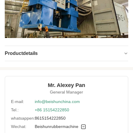
Productdetails
Hydraulic Unit:
Rexroth, Huade, Yuken, Seven Ocean
Voltage:
380 V
Mr. Alexey Pan
Platform Size:
400*400mm
General Manager
Key Word:
Verhardingspers
E-mail:
info@beishunchina.com
Tel.:
+86 15154222850
Control System:
PLC's
whatsappen:
8615154222850
Plates Daylight:
300 mm
Wechat:
Beishunrubbermachine
Plate Size:
400x400mm of als uw vereisten