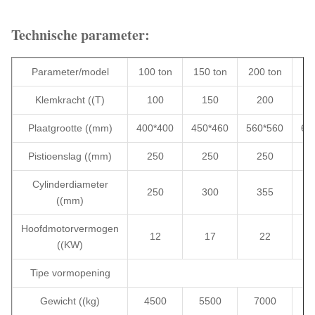
Technische parameter:
Parameter/model
100 ton
150 ton
200 ton
25
Klemkracht ((T)
100
150
200
Plaatgrootte ((mm)
400*400
450*460
560*560
65
Pistioenslag ((mm)
250
250
250
Cylinderdiameter
250
300
355
((mm)
Hoofdmotorvermogen
12
17
22
((KW)
Tipe vormopening
Gewicht ((kg)
4500
5500
7000
9