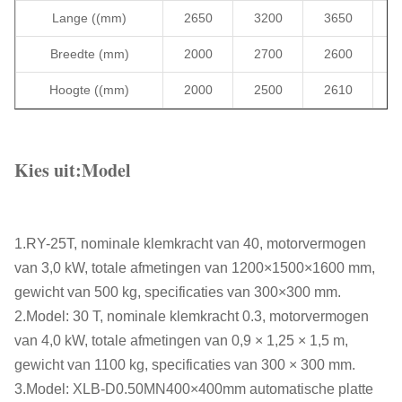
Lange ((mm)
2650
3200
3650
4
Breedte (mm)
2000
2700
2600
3
Hoogte ((mm)
2000
2500
2610
3
Kies uit:
Model
1.RY-25T, nominale klemkracht van 40, motorvermogen
van 3,0 kW, totale afmetingen van 1200×1500×1600 mm,
gewicht van 500 kg, specificaties van 300×300 mm.
2.Model: 30 T, nominale klemkracht 0.3, motorvermogen
van 4,0 kW, totale afmetingen van 0,9 × 1,25 × 1,5 m,
gewicht van 1100 kg, specificaties van 300 × 300 mm.
3.Model: XLB-D0.50MN400×400mm automatische platte