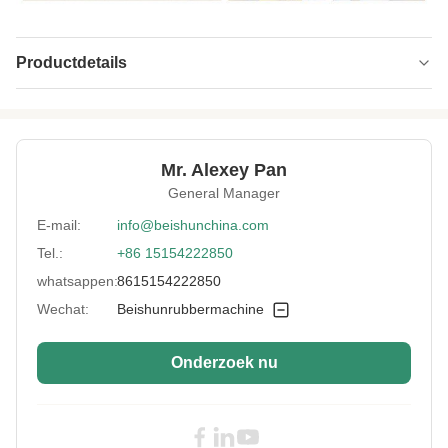
Productdetails
Pressure:
800 ton
Hot Plate Size:
1500*1500mm
Mr. Alexey Pan
Heating Method:
Elektrische verwarming
General Manager
Number Of
een laag
E-mail:
info@beishunchina.com
Layers:
Tel.:
+86 15154222850
Control Method:
PLC's
whatsappen:
8615154222850
Mould:
Op maat
Wechat:
Beishunrubbermachine
Weight:
35Ton
Onderzoek nu
High Light:
hydraulische vulcaniseringspers van
1500*1500 mm
,
hydraulische vulcaniseringspers van 800
ton