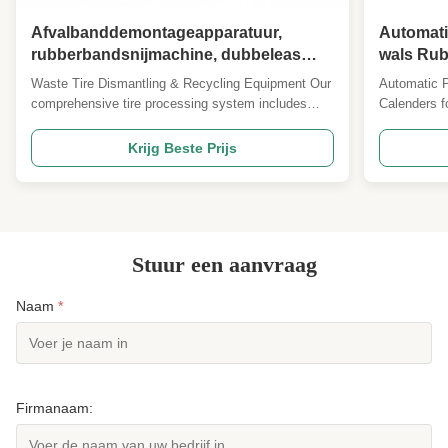
Afvalbanddemontageapparatuur,
Automati
rubberbandsnijmachine, dubbeleas
wals Ru
shredder,
Gebruikt
Waste Tire Dismantling & Recycling Equipment Our
Automatic P
rubberblokmachineapparatuur
Productie
comprehensive tire processing system includes
Calenders f
rubber tire cutting machines, dual-shaft shredders,
Three-roll 
and rubber block making equipment designed for
engineered 
Krijg Beste Prijs
efficient waste tire recycling and material recovery.
lines, offer
Tire Cutting Machine Overview A specialized ...
film quality
machine is .
Stuur een aanvraag
Naam
*
Firmanaam: