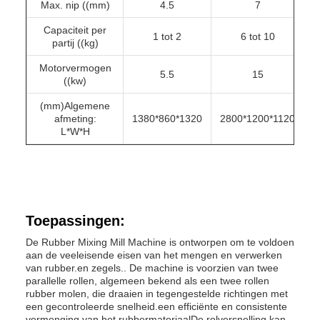
Max. nip ((mm)
4.5
7
Capaciteit per
1 tot 2
6 tot 10
partij ((kg)
Motorvermogen
5.5
15
((kw)
(mm)Algemene
afmeting:
1380*860*1320
2800*1200*1120
3
L*W*H
Toepassingen:
De Rubber Mixing Mill Machine is ontworpen om te voldoen
aan de veeleisende eisen van het mengen en verwerken
van rubber.en zegels.. De machine is voorzien van twee
parallelle rollen, algemeen bekend als een twee rollen
rubber molen, die draaien in tegengestelde richtingen met
een gecontroleerde snelheid.een efficiënte en consistente
vermenging van het rubbermateriaalDe rolversnelling kan