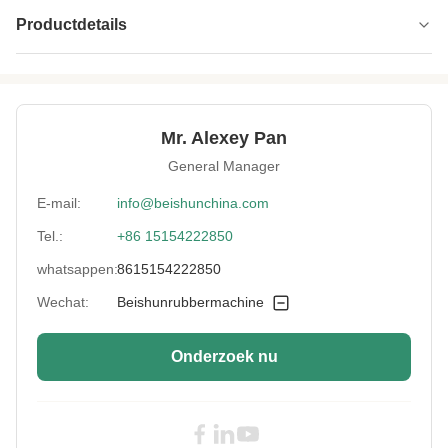
Productdetails
RollerStructure:
van gietijzer
RollerSpeed:
20-30 m/min
Mr. Alexey Pan
Power:
220V/380V
General Manager
RollerBearings:
NSK
E-mail:
info@beishunchina.com
Tel.:
+86 15154222850
ControlSystem:
PLC's
whatsappen:
8615154222850
SafetyDevice:
Noodsluiting
Wechat:
Beishunrubbermachine
Material:
Rubber
Onderzoek nu
RollerCooling:
Waterkoeling
Power:
45 kW