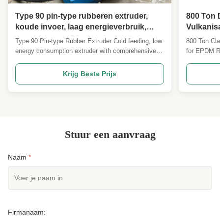
Type 90 pin-type rubberen extruder,
800 Ton 
koude invoer, laag energieverbruik,
Vulkanis
zorgeloze after-sales service.
Automati
Type 90 Pin-type Rubber Extruder Cold feeding, low
800 Ton Cla
Rubberpl
energy consumption extruder with comprehensive
for EPDM R
after-sales service support. Product Overview The
Ton Rubber 
core of this cold-feed extruder lies in the direct
engineered 
Krijg Beste Prijs
plasticization of rubber compounds at room
sheets , de
temperature. The axial thrust generated by the
excellent te
rotating ...
and perform
Stuur een aanvraag
Naam
*
Firmanaam: