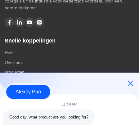
collega's uit de industrie voor wederzijds voordeel, voor een
betere toekomst.
Snelle koppelingen
Huis
Over ons
producten
Contacteer ons
Alexey Pan
Categorieën
11:48 AM
Rubberen vulcaniseerpersmachine
Good day, what product are you looking for?
Rubber het Mengen zich Molenmachine
Batch Off Rubber Koelmachine