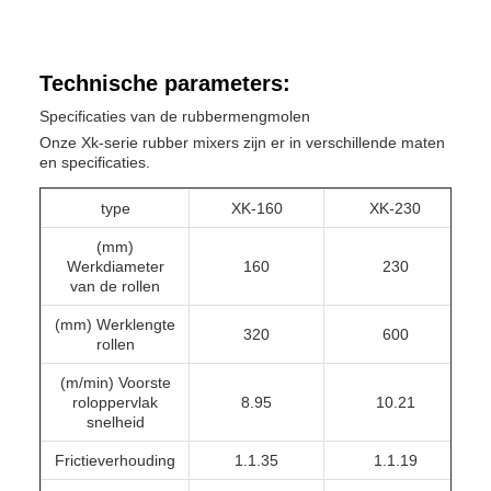
Technische parameters:
Specificaties van de rubbermengmolen
Onze Xk-serie rubber mixers zijn er in verschillende maten
en specificaties.
type
XK-160
XK-230
(mm)
Werkdiameter
160
230
van de rollen
(mm) Werklengte
320
600
rollen
(m/min) Voorste
roloppervlak
8.95
10.21
snelheid
Frictieverhouding
1.1.35
1.1.19