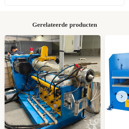
High Light:
Waterkoelingsrubbermengerij
,
PLC-besturingssysteem Rubber Mixing Mill
,
twee rollen rubbermengmolen
Gerelateerde producten