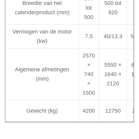
Breedte van het
500 tot
tot
1
calenderproduct (mm)
920
500
Vermogen van de motor
7.5
40/13.3
55/
(kw)
2570
×
5550 ×
65
Algemene afmetingen
740
1640 ×
15
(mm)
×
2120
2
1500
Gewicht (kg)
4200
12750
26