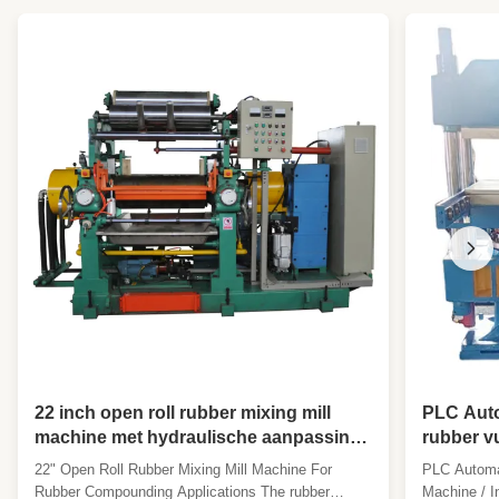
Calendar Machine:
de machine van de twee broodjeskalender
Roller Speed
1: 1: 1: 1
Ratio:
Max Temperature:
200°C
High Light:
Rubber Producte Roll Calender Machine
,
Rubberen vervoerbanden banden calender
machine
,
Hoog nauwkeurige
rubberrolkalendermachine
22 inch open roll rubber mixing mill
PLC Aut
machine met hydraulische aanpassing
rubber vu
en stock blender
rubber 
22" Open Roll Rubber Mixing Mill Machine For
PLC Automa
Rubber Compounding Applications The rubber
Machine / I