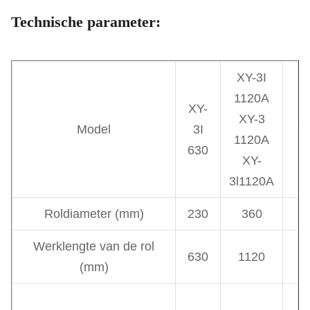
Technische parameter:
XY-3I
1120A
XY-
XY-3
XY
Model
3I
1120A
1
630
XY-
3l1120A
Roldiameter (mm)
230
360
4
Werklengte van de rol
630
1120
1
(mm)
11