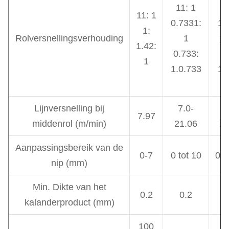
11: 1
11: 1
0.7331:
1.
1:
Rolversnellingsverhouding
1
1.
1.42:
0.733:
1
1.0.733
1.
Lijnversnelling bij
7.0-
8
7.97
middenrol (m/min)
21.06
26
Aanpassingsbereik van de
0-7
0 tot 10
0 t
nip (mm)
Min. Dikte van het
0.2
0.2
0
kalanderproduct (mm)
100