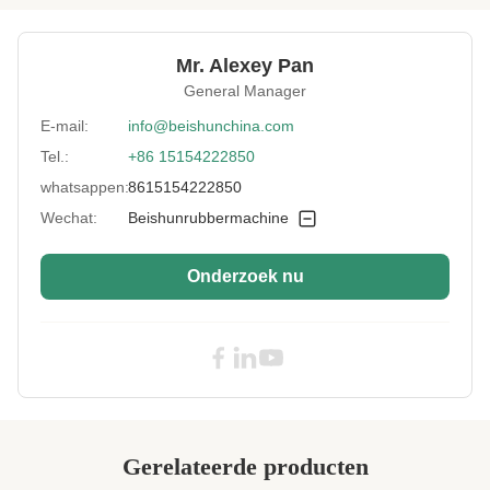
Product Width:
920mm
Mr. Alexey Pan
Control System:
PLC's
General Manager
Cooling Mode:
Water
E-mail:
info@beishunchina.com
Tel.:
+86 15154222850
Cooling System:
Facultatief
whatsappen:
8615154222850
Roller Length:
2000 mm
Wechat:
Beishunrubbermachine
Style:
voor de verwerking van rubberplaten
Onderzoek nu
Machine Type:
Rubberkalender
Color:
Aanpassing
Vacuum System:
Facultatief
Key Selling Points:
Hoge nauwkeurigheid
Showroom
Groenland
Location:
Gerelateerde producten