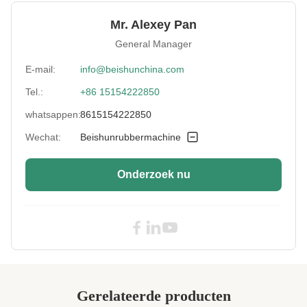
Material:
Rubber
Mr. Alexey Pan
Roller Width:
500-2000 mm
General Manager
Roller Diameter:
200400mm
E-mail:
info@beishunchina.com
Tel.:
+86 15154222850
Max Pressure:
10MPa
whatsappen:
8615154222850
Power:
Elektrisch
Wechat:
Beishunrubbermachine
Type:
kalendermachine
Onderzoek nu
Control System:
PLC's
High Light:
Elektrisch rubberkalenderproces
,
400 mm elektrisch rubber calendering
proces
Gerelateerde producten