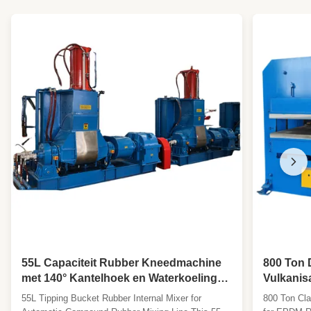
55L Capaciteit Rubber Kneedmachine
800 Ton 
met 140° Kantelhoek en Waterkoeling
Vulkanis
voor Automatische Rubbermenging
Automati
55L Tipping Bucket Rubber Internal Mixer for
800 Ton Cla
Rubberpl