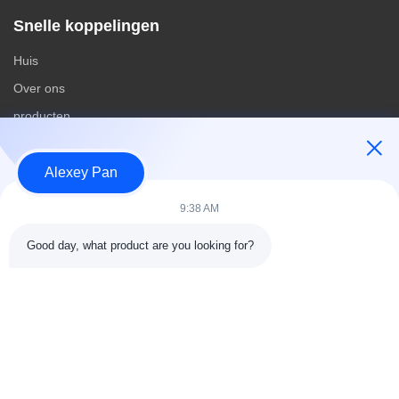
Snelle koppelingen
Huis
Over ons
producten
Contacteer ons
Alexey Pan
Categorieën
9:38 AM
Rubberen vulcaniseerpersmachine
Good day, what product are you looking for?
Rubber het Mengen zich Molenmachine
Batch Off Rubber Koelmachine
Motorfietsbanden maken
rubberknedermachine
Contacteer ons