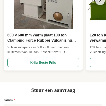
600 × 600 mm Warm plaat 100 ton
120 ton 
Clamping Force Rubber Vulcanizing
verwarmi
Press Machine met PLC-
pers voo
Vulkanisatiepers van 600 x 600 mm met een
120 Ton Cla
besturingssysteem voor het maken van
keramisc
sluitkracht van 100 ton. Beschikt over PLC-
Vulcanizing
rubberblokken
besturing, aanpasbare lagen en elektrische
Conductive
verwarming voor nauwkeurige, efficiënte productie
rubber ceram
Krijg Beste Prijs
van rubberblokken. Het zeer sterke stalen frame
specialized
zorgt voor duurzaamheid.
process of 
The followin
Stuur een aanvraag
Naam
*