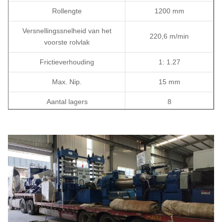
Rollengte
1200 mm
Versnellingssnelheid van het
220,6 m/min
voorste rolvlak
Frictieverhouding
1: 1.27
Max. Nip.
15 mm
Aantal lagers
8
Voedingscapaciteit per keer
30-45 kg
Vloeibare blender
- Ja, dat klopt.
Methode voor het aanpassen
Elektrische afstand
van de rolstand
met een vermogen van niet meer dan 10 kg
Kracht
55