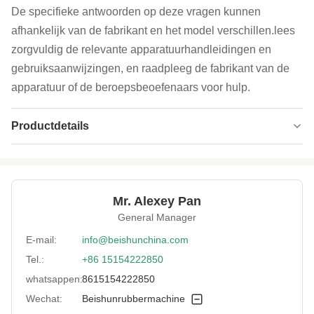
De specifieke antwoorden op deze vragen kunnen
afhankelijk van de fabrikant en het model verschillen.lees
zorgvuldig de relevante apparatuurhandleidingen en
gebruiksaanwijzingen, en raadpleeg de fabrikant van de
apparatuur of de beroepsbeoefenaars voor hulp.
Productdetails
High Light:
18 inch Rubber mixing mill machine
,
machine voor het mengen van
grondstoffen
,
Rubber het mengen zich molenmachine
Mr. Alexey Pan
General Manager
E-mail:
info@beishunchina.com
Tel.:
+86 15154222850
whatsappen:
8615154222850
Wechat:
Beishunrubbermachine