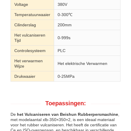
Voltage
380V
Temperatuurwaaier
0-300℃
Cilinderslag
200mm
Het vulcaniseren
0-999s
Tijd
Controlesysteem
PLC
Het verwarmen
Het elektrische Verwarmen
Wijze
Drukwaaier
0-25MPa
Toepassingen:
De
het Vulcaniseren van Beishun Rubberpersmachine
,
met modelaantal xlb-350×350×2, is een ideaal materiaal
voor het rubber vulcaniseren. Het heeft de certificatie van
Ce en ISO-overgegaan, en beschikbaar in verschillende