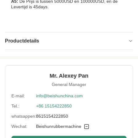
A5:
De Prijs is tussen 5000USD en 100000USD, en de
Levertijd is 45days.
Productdetails
Temperature
0-300℃
Range:
Name:
Rubber het Vulcaniseren Persmachine
Mr. Alexey Pan
General Manager
Material:
Staal
E-mail:
info@beishunchina.com
Certificate:
Ce
Tel.:
+86 15154222850
Control System:
PLC
whatsappen:
8615154222850
Wechat:
Beishunrubbermachine
Type:
Vulcaniserende Pers