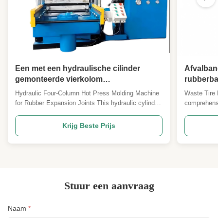
Een met een hydraulische cilinder
Afvalba
gemonteerde vierkolom
rubberba
warmpersvormmachine met een hete
shredder
Hydraulic Four-Column Hot Press Molding Machine
Waste Tire 
plaat die met water kan worden
rubberbl
for Rubber Expansion Joints This hydraulic cylinder-
comprehensi
verwarmd of gekoeld, wordt gebruikt
mounted four-column hot press molding machine
rubber tire 
om rubbervergrotingsverbindingen te
features water-heated/cooled hot plates and is
and rubber 
Krijg Beste Prijs
produceren.
specifically designed for manufacturing high-quality
efficient wa
rubber expansion joints. The machine utilizes
Tire Cuttin
precise ...
Stuur een aanvraag
Naam
*