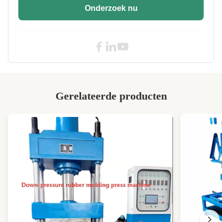
Heating Mode:
Het elektrische verwarmen
Onderzoek nu
Pressure Range:
0-25Mpa
High Light:
Industrial PLC Rubber Vulcanizing Press
,
Industrial Steel Rubber Vulcanizing Press
Gerelateerde producten