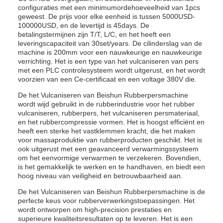
configuraties met een minimumordehoeveelheid van 1pcs
geweest. De prijs voor elke eenheid is tussen 5000USD-
100000USD, en de levertijd is 45days. De
betalingstermijnen zijn T/T, L/C, en het heeft een
leveringscapaciteit van 30set/years. De cilinderslag van de
machine is 200mm voor een nauwkeurige en nauwkeurige
verrichting. Het is een type van het vulcaniseren van pers
met een PLC controlesysteem wordt uitgerust, en het wordt
voorzien van een Ce-certificaat en een voltage 380V die.
De het Vulcaniseren van Beishun Rubberpersmachine
wordt wijd gebruikt in de rubberindustrie voor het rubber
vulcaniseren, rubberpers, het vulcaniseren persmateriaal,
en het rubbercompressie vormen. Het is hoogst efficiënt en
heeft een sterke het vastklemmen kracht, die het maken
voor massaproduktie van rubberproducten geschikt. Het is
ook uitgerust met een geavanceerd verwarmingssysteem
om het eenvormige verwarmen te verzekeren. Bovendien,
is het gemakkelijk te werken en te handhaven, en biedt een
hoog niveau van veiligheid en betrouwbaarheid aan.
De het Vulcaniseren van Beishun Rubberpersmachine is de
perfecte keus voor rubberverwerkingstoepassingen. Het
wordt ontworpen om high-precision prestaties en
superieure kwaliteitsresultaten op te leveren. Het is een