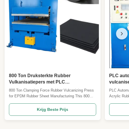
800 Ton Druksterkte Rubber
PLC auto
Vulkanisatiepers met PLC
vulcanis
Automatische Besturing voor EPDM
maken ma
800 Ton Clamping Force Rubber Vulcanizing Press
PLC Automat
Rubberplaat Productie
machine
for EPDM Rubber Sheet Manufacturing This 800
Acrylic Rub
Ton Rubber Vulcanizing Press is specially
Machine An 
engineered for the production of EPDM rubber
a machine u
Krijg Beste Prijs
sheets , delivering high clamping force and
rubber (ACM
excellent temperature control for consistent quality
components. 
and performance. Key ...