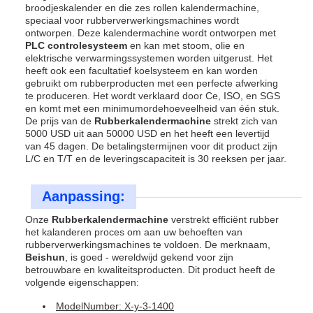
broodjeskalender en die zes rollen kalendermachine,
speciaal voor rubberverwerkingsmachines wordt
ontworpen. Deze kalendermachine wordt ontworpen met
PLC controlesysteem
en kan met stoom, olie en
elektrische verwarmingssystemen worden uitgerust. Het
heeft ook een facultatief koelsysteem en kan worden
gebruikt om rubberproducten met een perfecte afwerking
te produceren. Het wordt verklaard door Ce, ISO, en SGS
en komt met een minimumordehoeveelheid van één stuk.
De prijs van de
Rubberkalendermachine
strekt zich van
5000 USD uit aan 50000 USD en het heeft een levertijd
van 45 dagen. De betalingstermijnen voor dit product zijn
L/C en T/T en de leveringscapaciteit is 30 reeksen per jaar.
Aanpassing:
Onze
Rubberkalendermachine
verstrekt efficiënt rubber
het kalanderen proces om aan uw behoeften van
rubberverwerkingsmachines te voldoen. De merknaam,
Beishun
, is goed - wereldwijd gekend voor zijn
betrouwbare en kwaliteitsproducten. Dit product heeft de
volgende eigenschappen:
ModelNumber: X-y-3-1400