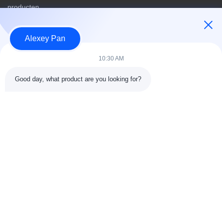
producten
Contacteer ons
Alexey Pan
Categorieën
10:30 AM
Rubberen vulcaniseerpersmachine
Good day, what product are you looking for?
Rubber het Mengen zich Molenmachine
Batch Off Rubber Koelmachine
Motorfietsbanden maken
rubberknedermachine
Contacteer ons
Tel.: 00-86-15154222850
E-mailen:
info@beishunchina.com
Voeg toe Voeg: 338 Mingxi Road, Huangdao district, Qingdao
China, Postcode: 266400