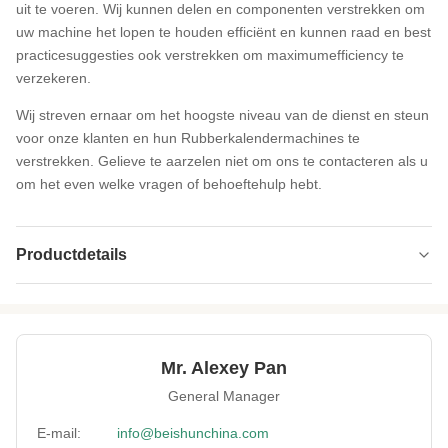
uit te voeren. Wij kunnen delen en componenten verstrekken om
uw machine het lopen te houden efficiënt en kunnen raad en best
practicesuggesties ook verstrekken om maximumefficiency te
verzekeren.
Wij streven ernaar om het hoogste niveau van de dienst en steun
voor onze klanten en hun Rubberkalendermachines te
verstrekken. Gelieve te aarzelen niet om ons te contacteren als u
om het even welke vragen of behoeftehulp hebt.
Productdetails
Power:
Elektrisch
Voltage:
220V/380V/440V
Mr. Alexey Pan
Roller Width:
5002000mm
General Manager
Roller Speed:
0-20m/min
E-mail:
info@beishunchina.com