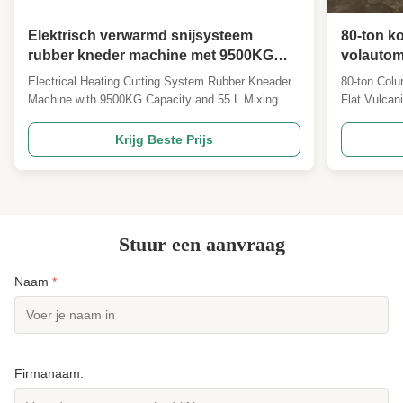
Elektrisch verwarmd snijsysteem
80-ton k
rubber kneder machine met 9500KG
volautom
capaciteit en 55 L mengcapaciteit
vulkanis
Electrical Heating Cutting System Rubber Kneader
80-ton Colu
Machine with 9500KG Capacity and 55 L Mixing
Flat Vulcan
Capacity Product Description The Rubber Kneader
Capabilitie
Machine is a high-performance industrial equipment
precision PL
Krijg Beste Prijs
designed for efficient rubber and plastic mixing.
machine is 
With a powerful main motor power of 110KW, this
hydraulic mo
Rubber ...
applications
Stuur een aanvraag
Naam
*
Firmanaam: