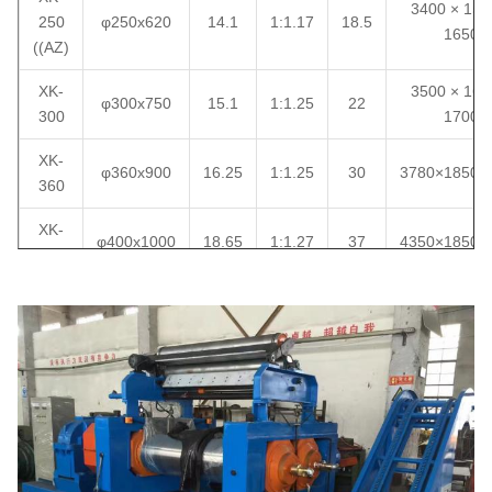
3400 × 150
250
φ250x620
14.1
1:1.17
18.5
1650
((AZ)
XK-
3500 × 160
φ300x750
15.1
1:1.25
22
300
1700
XK-
φ360x900
16.25
1:1.25
30
3780×1850×
360
XK-
φ400x1000
18.65
1:1.27
37
4350×1850×
400
XK-
φ450x1200
24.26
1:1.27
55
5200×2380×
450
φ560x1530
XK-
560
27.72
1:1.2
90
5845×2284×
φ510x1530
((AZ)
XK-
φ550x1500
27.94
1:1.22
110
5870×2475×