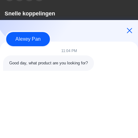
Snelle koppelingen
Huis
Over ons
Alexey Pan
producten
Contacteer ons
11:04 PM
Categorieën
Good day, what product are you looking for?
Rubberen vulcaniseerpersmachine
Rubber het Mengen zich Molenmachine
Batch Off Rubber Koelmachine
Motorfietsbanden maken
rubberknedermachine
Contacteer ons
Tel.: 00-86-15154222850