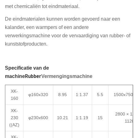
met chemicaliën tot eindmateriaal.
De eindmaterialen kunnen worden gevoerd naar een
kalander, een warmpers of een andere
verwerkingsmachine voor de vervaardiging van rubber- of
kunststofproducten.
Specificatie van de
Rubber
machine
Vermengingsmachine
XK-
φ160x320
8.95
1:1.37
5.5
1500x750x1
160
XK-
2800 × 120
230
φ230x600
10.21
1:1.19
15
1120
((AZ)
XK-