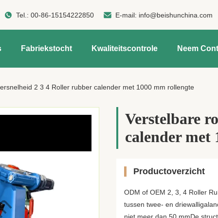
Tel.:
00-86-15154222850
E-mail:
info@beishunchina.com
s
Fabriekstocht
Kwaliteitscontrole
Neem Cont
llersnelheid 2 3 4 Roller rubber calender met 1000 mm rollengte
Verstelbare ro
calender met 
Productoverzicht
ODM of OEM 2, 3, 4 Roller Rub
tussen twee- en driewalligala
niet meer dan 50 mmDe structu