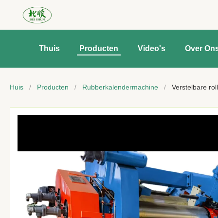
Thuis
Producten
Video's
Over On
Huis
/
Producten
/
Rubberkalendermachine
/
Verstelbare ro