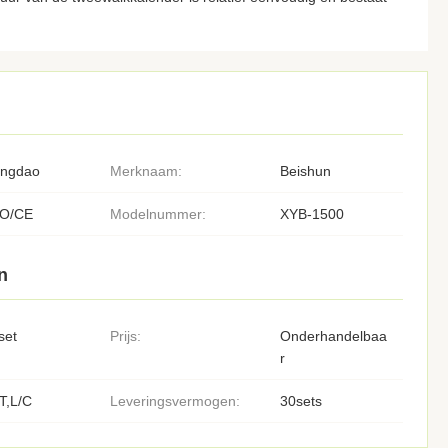
ingdao
Merknaam:
Beishun
SO/CE
Modelnummer:
XYB-1500
n
set
Prijs:
Onderhandelbaa
r
T,L/C
Leveringsvermogen:
30sets