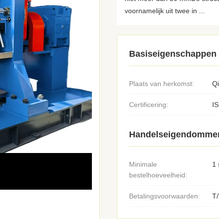
voornamelijk uit twee in ...
Basiseigenschappen
Plaats van herkomst:
Q
Certificering:
I
Handelseigendomme
Minimale
1 
bestelhoeveelheid:
Betalingsvoorwaarden:
T/