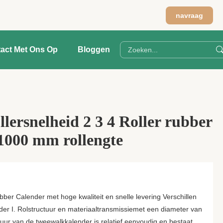
navraag
act Met Ons Op
Bloggen
llersnelheid 2 3 4 Roller rubber
1000 mm rollengte
ber Calender met hoge kwaliteit en snelle levering Verschillen
nder I. Rolstructuur en materiaaltransmissiemet een diameter van
ur van de tweewalkkalender is relatief eenvoudig en bestaat