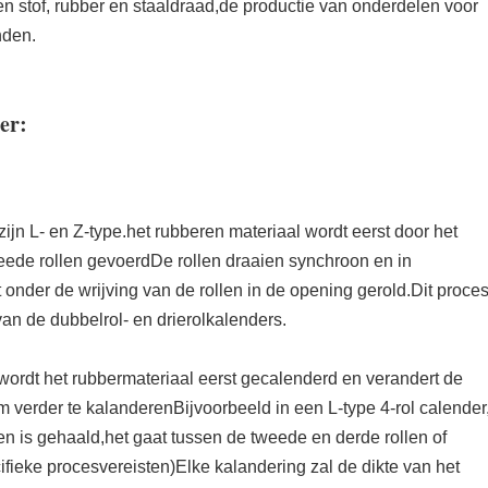
en stof, rubber en staaldraad,de productie van onderdelen voor
nden.
er:
jn L- en Z-type.het rubberen materiaal wordt eerst door het
eede rollen gevoerdDe rollen draaien synchroon en in
 onder de wrijving van de rollen in de opening gerold.Dit proce
van de dubbelrol- en drierolkalenders.
wordt het rubbermateriaal eerst gecalenderd en verandert de
m verder te kalanderenBijvoorbeeld in een L-type 4-rol calender
en is gehaald,het gaat tussen de tweede en derde rollen of
ifieke procesvereisten)Elke kalandering zal de dikte van het