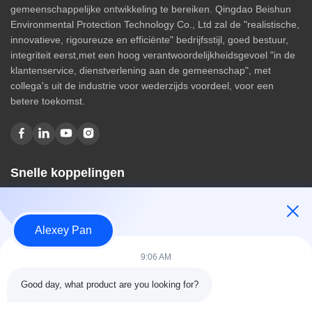
gemeenschappelijke ontwikkeling te bereiken. Qingdao Beishun
Environmental Protection Technology Co., Ltd zal de "realistische,
innovatieve, rigoureuze en efficiënte" bedrijfsstijl, goed bestuur,
integriteit eerst,met een hoog verantwoordelijkheidsgevoel "in de
klantenservice, dienstverlening aan de gemeenschap", met
collega's uit de industrie voor wederzijds voordeel, voor een
betere toekomst.
Snelle koppelingen
Huis
Over ons
Alexey Pan
producten
Contacteer ons
9:06 AM
Categorieën
Good day, what product are you looking for?
Rubberen vulcaniseerpersmachine