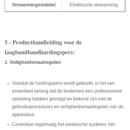
Verwarmingsmiddel
Elektrische verwarming
Maximale
200°C
werktemperatuur
Industriële spanning
3 fasen, 380V, 50 Hz
5 - Producthandleiding voor de
laagbandbandhardingspers:
SIEMENS PLC en
Controlesysteem
touchscreen
1. Veiligheidsmaatregelen
Kleur van de machine
Blauw of op maat
Voordat de hardingspers wordt gebruikt, is het van
Automatisch
Hebben
essentieel belang dat de bedieners een professionele
uittrekpaneel
opleiding hebben gevolgd en bekend zijn met de
Gewicht
Ongeveer 34 ton
gebruiksprocedures en veiligheidsmaatregelen van de
apparatuur.
Controleer regelmatig het elektrische systeem, het