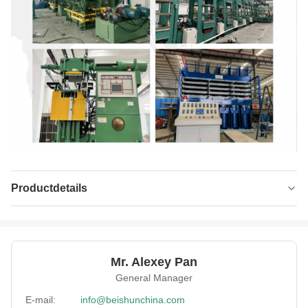
Productdetails
Warranty:
1 jaar
Main Motor Power:
22 kW
Mr. Alexey Pan
Dimension:
2000 mm x 2500 mm x 3000 mm
General Manager
Plunger Stroke:
300MM
E-mail:
info@beishunchina.com