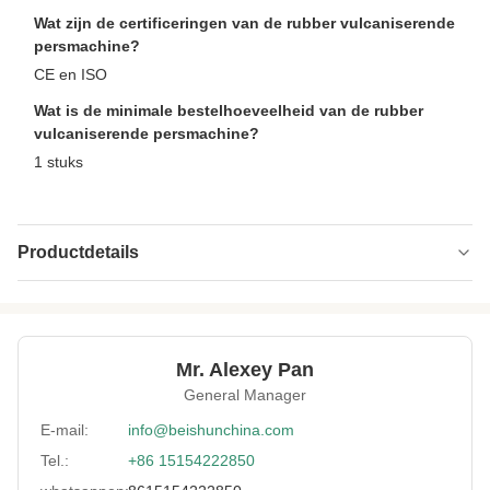
Wat zijn de certificeringen van de rubber vulcaniserende
persmachine?
CE en ISO
Wat is de minimale bestelhoeveelheid van de rubber
vulcaniserende persmachine?
1 stuks
Productdetails
Pressure Range:
0-25Mpa
Vulcanizing Time:
0-999s
Mr. Alexey Pan
Heating Mode:
Elektrische verwarming
General Manager
Material:
Staal
E-mail:
info@beishunchina.com
Tel.:
+86 15154222850
Temperature
0-300°C
Range: