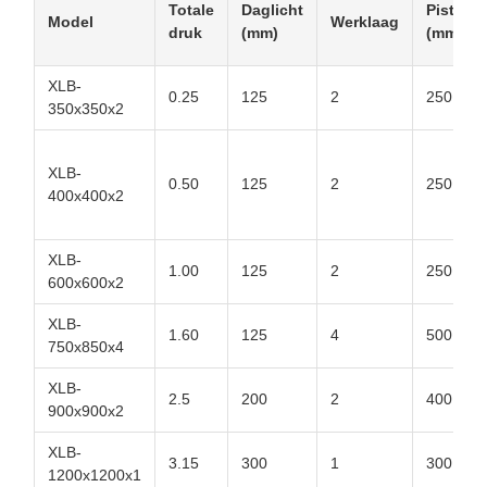
Totale
Daglicht
Pistons
Model
Werklaag
druk
(mm)
(mm)
XLB-
0.25
125
2
250
350x350x2
XLB-
0.50
125
2
250
400x400x2
XLB-
1.00
125
2
250
600x600x2
XLB-
1.60
125
4
500
750x850x4
XLB-
2.5
200
2
400
900x900x2
XLB-
3.15
300
1
300
1200x1200x1