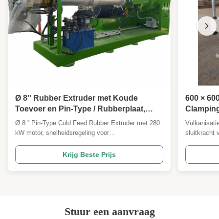
Ø 8'' Rubber Extruder met Koude
600 × 60
Toevoer en Pin-Type / Rubberplaat,
Clamping
Bandenprofiel Extruder
Press Ma
Ø 8 '' Pin-Type Cold Feed Rubber Extruder met 280
Vulkanisat
besturin
kW motor, snelheidsregeling voor
sluitkracht
rubberbl
frequentieomzetting en een capaciteit van 2500 kg /
besturing, 
u. Beschikt over pin-type cold-feed-technologie voor
verwarming 
Krijg Beste Prijs
50% hogere output en 35% lager energieverbruik
van rubberb
vergeleken met traditionele extruders. ISO9001 &
zorgt voor 
CE gecertificeerd, geschikt voor loopvlakken van
banden, rubberplaten en afdichtingsstrips.
Stuur een aanvraag