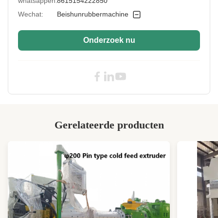
whatsappen:
8615154222850
Cylinder Stroke:
200 mm
Wechat:
Beishunrubbermachine
Voltage:
380V
Onderzoek nu
Certificate:
CE
High Light:
380V Vulcanizing Press Machine
,
CE Steel Vulcanizing Press Machine
,
ISO Rubber Vulcanizing Press Machine
Gerelateerde producten