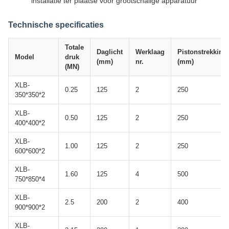
installatie ter plaatse voor grootschalige apparatuur
Technische specificaties
Totale
Daglicht
Werklaag
Pistonstrekking
Model
druk
(mm)
nr.
(mm)
(MN)
XLB-
0.25
125
2
250
350*350*2
XLB-
0.50
125
2
250
400*400*2
XLB-
1.00
125
2
250
600*600*2
XLB-
1.60
125
4
500
750*850*4
XLB-
2.5
200
2
400
900*900*2
XLB-