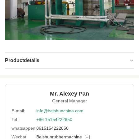
Productdetails
Voltage:
380V of aangepast
Warranty:
2 jaar
Mr. Alexey Pan
Condition:
Nieuw
General Manager
After-Sales
Ingenieurs die beschikbaar zijn voor het
E-mail:
info@beishunchina.com
Service Provided:
onderhoud van machines in het
buitenland,technische videoon
Tel.:
+86 15154222850
whatsappen:
8615154222850
Type:
Vulcanisator, vulkaniseerpers met degel,
gevulkaniseerd plaatrubber
Wechat:
Beishunrubbermachine