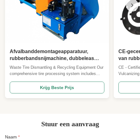
Afvalbanddemontageapparatuur,
CE-gecer
rubberbandsnijmachine, dubbeleas
van rubb
shredder,
persplat
Waste Tire Dismantling & Recycling Equipment Our
CE - Certif
rubberblokmachineapparatuur
Automati
comprehensive tire processing system includes
Vulcanizin
rubber tire cutting machines, dual-shaft shredders,
PLC - based
and rubber block making equipment designed for
Introduction
Krijg Beste Prijs
efficient waste tire recycling and material recovery.
high - quali
Tire Cutting Machine Overview A specialized ...
accordance 
obtained CE 
Stuur een aanvraag
Naam
*